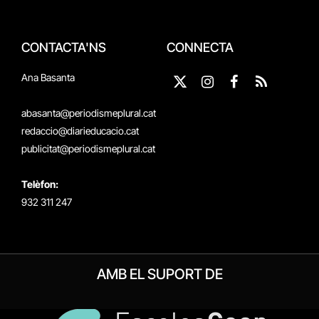
CONTACTA'NS
CONNECTA
Ana Basanta
X
Instagram
Facebook
RSS
(Twitter)
abasanta@periodismeplural.cat
redaccio@diarieducacio.cat
publicitat@periodismeplural.cat
Telèfon:
932 311 247
AMB EL SUPORT DE