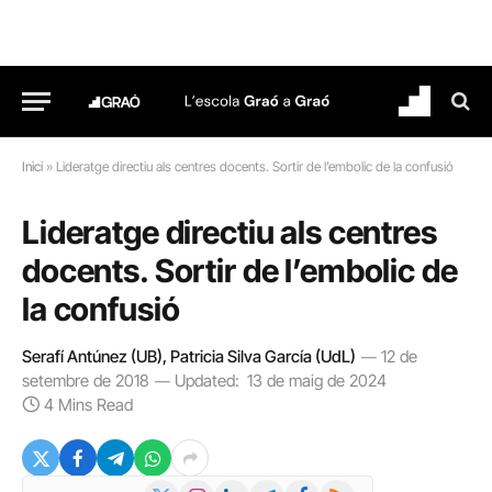
Inici
»
Lideratge directiu als centres docents. Sortir de l’embolic de la confusió
Lideratge directiu als centres
docents. Sortir de l’embolic de
la confusió
Serafí Antúnez (UB), Patricia Silva García (UdL)
12 de
setembre de 2018
Updated:
13 de maig de 2024
4 Mins Read
X
Instagram
LinkedIn
Telegram
Facebook
RSS