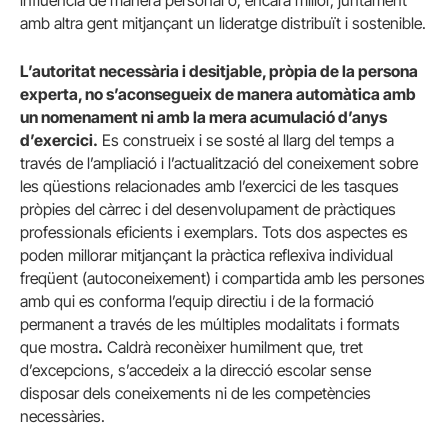
influència de manera personal o, encara millor, juntament
amb altra gent mitjançant un lideratge distribuït i sostenible.
L’autoritat necessària i desitjable, pròpia de la persona
experta, no s’aconsegueix de manera automàtica amb
un nomenament ni amb la mera acumulació d’anys
d’exercici.
Es construeix i se sosté al llarg del temps a
través de l’ampliació i l’actualització del coneixement sobre
les qüestions relacionades amb l’exercici de les tasques
pròpies del càrrec i del desenvolupament de pràctiques
professionals eficients i exemplars. Tots dos aspectes es
poden millorar mitjançant la pràctica reflexiva individual
freqüent (autoconeixement) i compartida amb les persones
amb qui es conforma l’equip directiu i de la formació
permanent a través de les múltiples modalitats i formats
que mostra
.
Caldrà reconèixer humilment que, tret
d’excepcions, s’accedeix a la direcció escolar sense
disposar dels coneixements ni de les competències
necessàries.