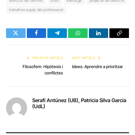
direcció de centres
Graó
lideratge
projecte de direcció
treball en equip del professorat
Twitter
Facebook
Telegram
WhatsApp
LinkedIn
Copy
Link
PREVIOUS ARTICLE
NEXT ARTICLE
Filosofem: Hipòtesis i
Idees: Aprendre a prioritzar
conflictes
Serafí Antúnez (UB), Patricia Silva García
(UdL)