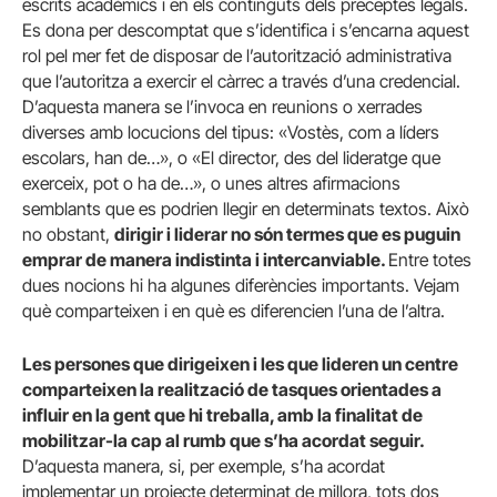
escrits acadèmics i en els continguts dels preceptes legals.
Es dona per descomptat que s’identifica i s’encarna aquest
rol pel mer fet de disposar de l’autorització administrativa
que l’autoritza a exercir el càrrec a través d’una credencial.
D’aquesta manera se l’invoca en reunions o xerrades
diverses amb locucions del tipus: «Vostès, com a líders
escolars, han de…», o «El director, des del lideratge que
exerceix, pot o ha de…», o unes altres afirmacions
semblants que es podrien llegir en determinats textos. Això
no obstant,
dirigir i liderar no són termes que es puguin
emprar de manera indistinta i intercanviable.
Entre totes
dues nocions hi ha algunes diferències importants. Vejam
què comparteixen i en què es diferencien l’una de l’altra.
Les persones que dirigeixen i les que lideren un centre
comparteixen la realització de tasques orientades a
influir en la gent que hi treballa, amb la finalitat de
mobilitzar-la cap al rumb que s’ha acordat seguir.
D’aquesta manera, si, per exemple, s’ha acordat
implementar un projecte determinat de millora, tots dos