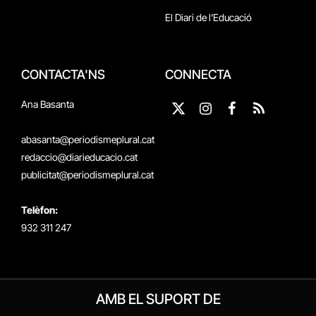
El Diari de l'Educació
CONTACTA'NS
CONNECTA
Ana Basanta
X
Instagram
Facebook
RSS
(Twitter)
abasanta@periodismeplural.cat
redaccio@diarieducacio.cat
publicitat@periodismeplural.cat
Telèfon:
932 311 247
AMB EL SUPORT DE