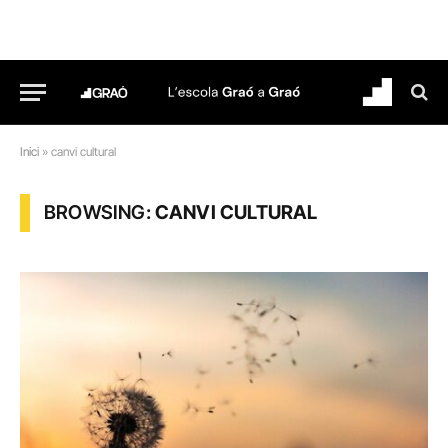
Inici
»
canvi cultural
BROWSING:
CANVI CULTURAL