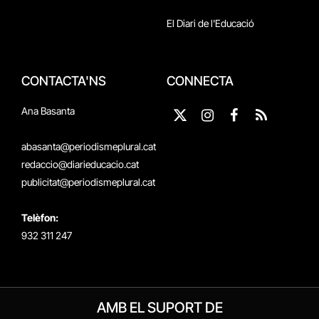
El Diari de l'Educació
CONTACTA'NS
CONNECTA
Ana Basanta
X
Instagram
Facebook
RSS
(Twitter)
abasanta@periodismeplural.cat
redaccio@diarieducacio.cat
publicitat@periodismeplural.cat
Telèfon:
932 311 247
AMB EL SUPORT DE