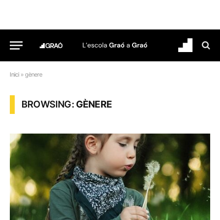
Inici
»
gènere
BROWSING:
GÈNERE