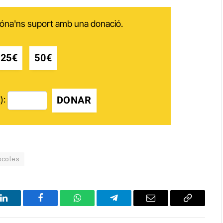
 dóna'ns suport amb una donació.
25€
50€
DONAR
):
scoles
LinkedIn
Facebook
WhatsApp
Telegram
Email
Copy
Link