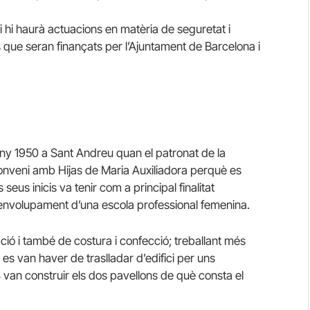
i i hi haurà actuacions en matèria de seguretat i
 que seran finançats per l’Ajuntament de Barcelona i
any 1950 a Sant Andreu quan el patronat de la
onveni amb Hijas de Maria Auxiliadora perquè es
s seus inicis va tenir com a principal finalitat
esenvolupament d’una escola professional femenina.
ció i també de costura i confecció; treballant més
es van haver de traslladar d’edifici per uns
4 van construir els dos pavellons de què consta el