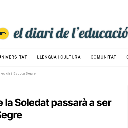
UNIVERSITAT
LLENGUA I CULTURA
COMUNITAT
i es dirà Escola Segre
 la Soledat passarà a ser
 Segre