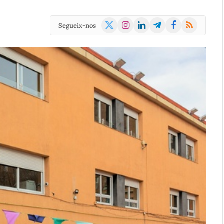
X
Instagram
LinkedIn
Telegram
Facebook
RSS
Segueix-nos
(Twitter)