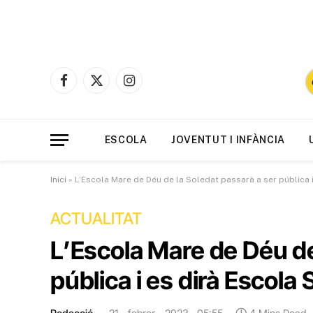
Facebook
X
Instagram
(Twitter)
ESCOLA
JOVENTUT I INFÀNCIA
Inici
»
L’Escola Mare de Déu de la Soledat passarà a ser pública 
ACTUALITAT
L’Escola Mare de Déu de
pública i es dirà Escola