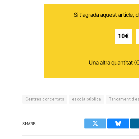
Si t'agrada aquest article,
10€
Una altra quantitat (€
Centres concertats
escola pública
Tancament d'e
SHARE.
Twitter
Bluesky