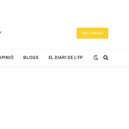
COL·LABORA
OPINIÓ
BLOGS
EL DIARI DE L’FP