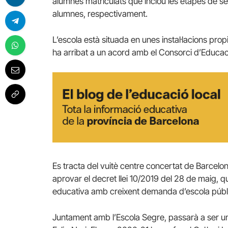
alumnes matriculats que inclou les etapes de sego
alumnes, respectivament.
L’escola està situada en unes instal·lacions pro
ha arribat a un acord amb el Consorci d’Educació
Es tracta del vuitè centre concertat de Barcelon
aprovar el decret llei 10/2019 del 28 de maig,
educativa amb creixent demanda d’escola públ
Juntament amb l’Escola Segre, passarà a ser un 