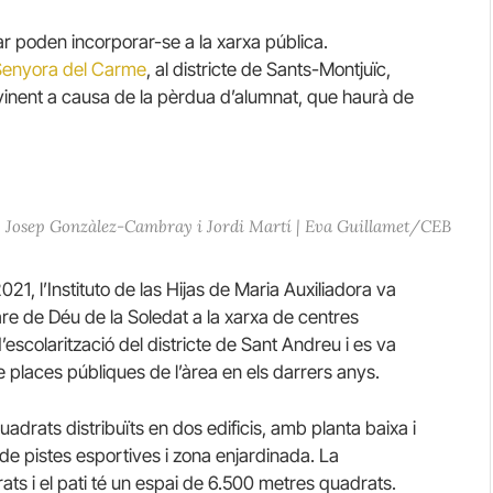
r poden incorporar-se a la xarxa pública.
Senyora del Carme
, al districte de Sants-Montjuïc,
s vinent a causa de la pèrdua d’alumnat, que haurà de
, Josep Gonzàlez-Cambray i Jordi Martí | Eva Guillamet/CEB
021, l’Instituto de las Hijas de Maria Auxiliadora va
Mare de Déu de la Soledat a la xarxa de centres
d’escolarització del districte de Sant Andreu i es va
 places públiques de l’àrea en els darrers anys.
adrats distribuïts en dos edificis, amb planta baixa i
de pistes esportives i zona enjardinada. La
ts i el pati té un espai de 6.500 metres quadrats.