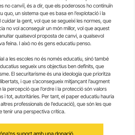
s no canviï, és a dir, que els poderosos ho continuïn
tu quo, un sistema que es basa en l’explotació i la
vol cuidar la gent, vol que se segueixi les normes, que
licia no vol aconseguir un món millor, vol que aquest
 anul·lar qualsevol proposta de canvi, a qualsevol
va feina. I això no és gens educatiu penso.
cial a les escoles no és només educatiu, sinó també
s educatius segueix uns objectius ben definits, que
me. El securitarisme és una ideologia que prioritza
 llibertats, i que s’aconsegueix mitjançant l’augment
en la percepció que l’ordre i la protecció són valors
ns i tot, autoritàries. Per tant, el paper educatiu hauria
 altres professionals de l’educació), que són les que
tenir una perspectiva crítica.
 dóna'ns suport amb una donació.