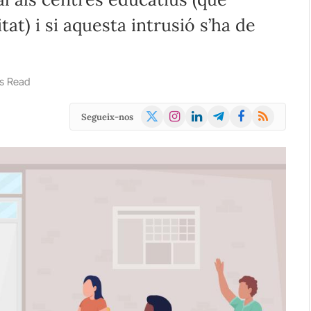
tat) i si aquesta intrusió s’ha de
s Read
X
Instagram
LinkedIn
Telegram
Facebook
RSS
Segueix-nos
(Twitter)