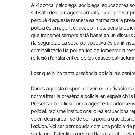
Així doncs, psicòlegs, sociòlegs, educadores 
substituïdes per agents armats. I això pot ser 
perquè d’aquesta manera es normalitza la presènc
policia és un agent educador més, però la polic
que transmet sempre està basat en un discurs auto
i la seguretat. La seva perspectiva és punitivista
criminalització i la por en lloc de fomentar la re
reflexió i l’anàlisi crítica de les causes estructur
I per què hi ha tanta presència policial als cent
Doncs aquesta respon a diverses motivacions i
normalitzar la presència policial en espais civils
Presentar la policia com a agent educador servei
policial, racisme institucional o les actuacions 
volen desmarcar-se de ser la policia que desnon
i educa. Vol ser percebuda com una policia de 
ser la que t’identifica per perfilació racial. Pre