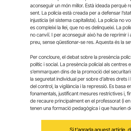
aconseguir un món millor. Està ideada perquè re
sent. La policia està creada per a defensar l’sta
injustícia (el sistema capitalista). La policia no 
es compleixi la llei, que no es delinqueixi. La po
no canviï. I per aconseguir això ha de reprimir i
preu, sense qüestionar-se res. Aquesta és la se
Per concloure, el debat sobre la presència poli
polític i social. La presència policial als centre
s’emmarquen dins de la promoció del securitaris
la seguretat individual per sobre d’altres drets i
del control, la vigilància i la repressió. Es basa 
fonamentals, justificant mesures restrictives i, fi
de recaure principalment en el professorat (i en
tenen una formació pedagògica i que haurien de 
Si t'agrada aquest article,