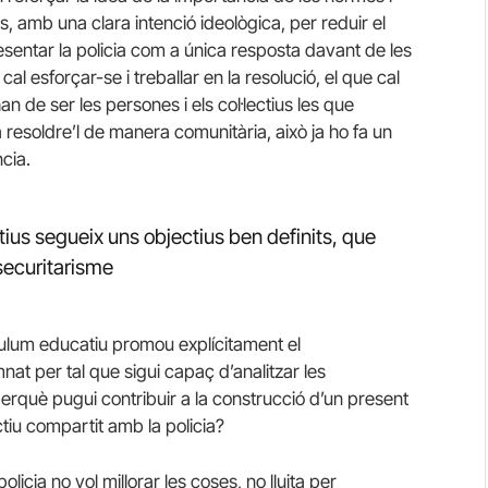
s, amb una clara intenció ideològica, per reduir el
sentar la policia com a única resposta davant de les
al esforçar-se i treballar en la resolució, el que cal
han de ser les persones i els col·lectius les que
r a resoldre’l de manera comunitària, això ja ho fa un
ncia.
tius segueix uns objectius ben definits, que
securitarisme
culum educatiu promou explícitament el
at per tal que sigui capaç d’analitzar les
perquè pugui contribuir a la construcció d’un present
ectiu compartit amb la policia?
icia no vol millorar les coses, no lluita per