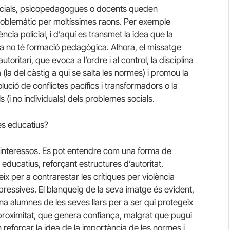
socials, psicopedagogues o docents queden
problemàtic per moltíssimes raons. Per exemple
ia policial, i d’aquí es transmet la idea que la
ia no té formació pedagògica. Alhora, el missatge
ritari, que evoca a l’ordre i al control, la disciplina
 (la del càstig a qui se salta les normes) i promou la
solució de conflictes pacífics i transformadors o la
als (i no individuals) dels problemes socials.
res educatius?
 interessos. Es pot entendre com una forma de
 i educatius, reforçant estructures d’autoritat.
x per a contrarestar les crítiques per violència
repressives. El blanqueig de la seva imatge és evident,
a alumnes de les seves llars per a ser qui protegeix
proximitat, que genera confiança, malgrat que pugui
tén reforçar la idea de la importància de les normes i