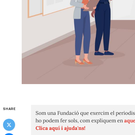
SHARE
Som una Fundació que exercim el periodis
ho podem fer sols, com expliquem en
aque
Clica aquí i ajuda'ns!