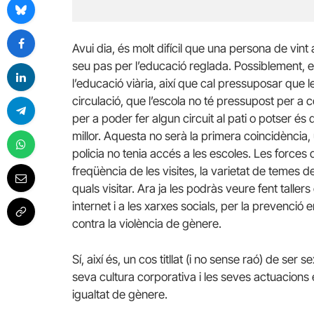
Avui dia, és molt difícil que una persona de vint
seu pas per l’educació reglada. Possiblement, e
l’educació viària, així que cal pressuposar que
circulació, que l’escola no té pressupost per a 
per a poder fer algun circuit al pati o potser és 
millor. Aquesta no serà la primera coincidència
policia no tenia accés a les escoles. Les force
freqüència de les visites, la varietat de temes 
quals visitar. Ara ja les podràs veure fent taller
internet i a les xarxes socials, per la prevenció 
contra la violència de gènere.
Sí, així és, un cos titllat (i no sense raó) de ser s
seva cultura corporativa i les seves actuacions 
igualtat de gènere.