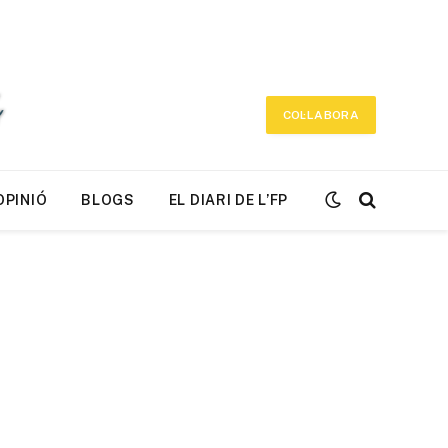
COL·LABORA
OPINIÓ
BLOGS
EL DIARI DE L’FP