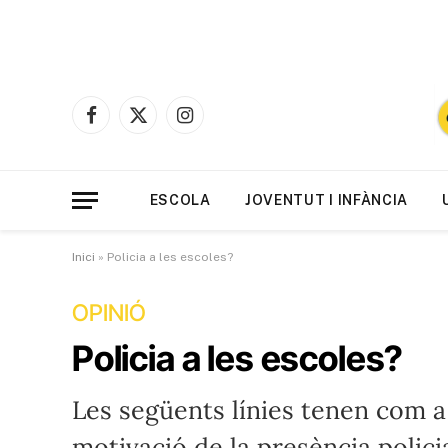
Facebook
X
Instagram
(Twitter)
ESCOLA
JOVENTUT I INFÀNCIA
Inici
»
Policia a les escoles?
OPINIÓ
Policia a les escoles?
Les següents línies tenen com a 
motivació de la presència polici