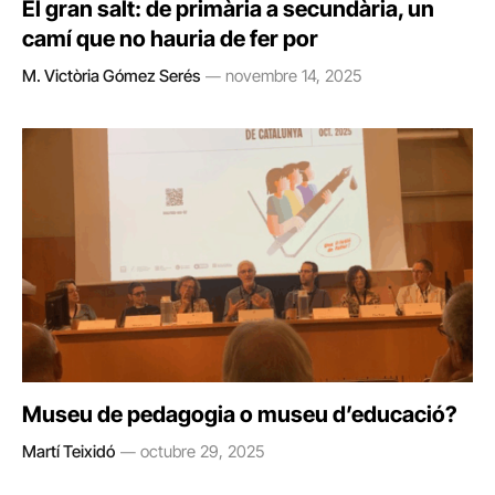
El gran salt: de primària a secundària, un
camí que no hauria de fer por
M. Victòria Gómez Serés
novembre 14, 2025
Museu de pedagogia o museu d’educació?
Martí Teixidó
octubre 29, 2025