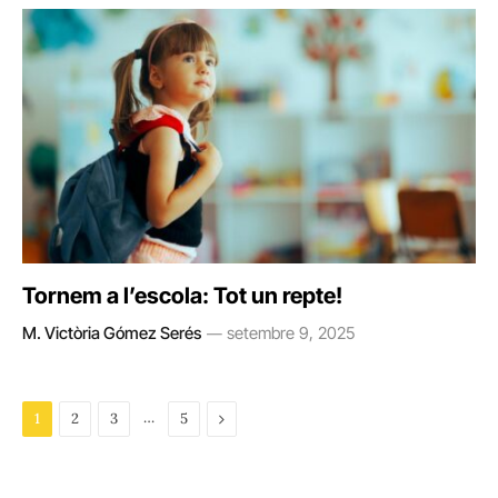
Tornem a l’escola: Tot un repte!
M. Victòria Gómez Serés
setembre 9, 2025
…
Next
1
2
3
5