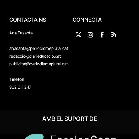
CONTACTA'NS
CONNECTA
Ana Basanta
X
Instagram
Facebook
RSS
(Twitter)
abasanta@periodismeplural.cat
redaccio@diarieducacio.cat
publicitat@periodismeplural.cat
Telèfon:
932 311 247
AMB EL SUPORT DE