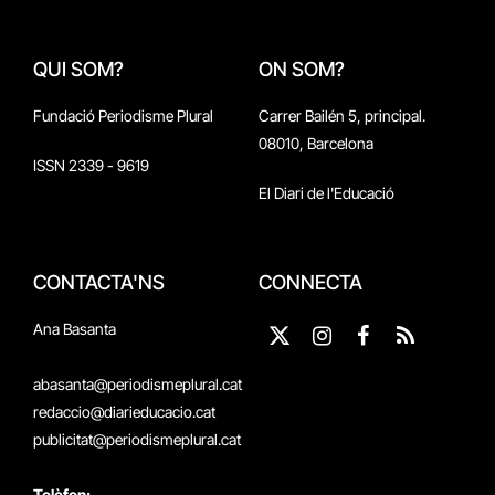
QUI SOM?
ON SOM?
Fundació Periodisme Plural
Carrer Bailén 5, principal.
08010, Barcelona
ISSN 2339 - 9619
El Diari de l'Educació
CONTACTA'NS
CONNECTA
Ana Basanta
X
Instagram
Facebook
RSS
(Twitter)
abasanta@periodismeplural.cat
redaccio@diarieducacio.cat
publicitat@periodismeplural.cat
Telèfon: