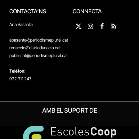
CONTACTA'NS
CONNECTA
Ana Basanta
X
Instagram
Facebook
RSS
(Twitter)
abasanta@periodismeplural.cat
redaccio@diarieducacio.cat
publicitat@periodismeplural.cat
Telèfon:
932 311 247
AMB EL SUPORT DE