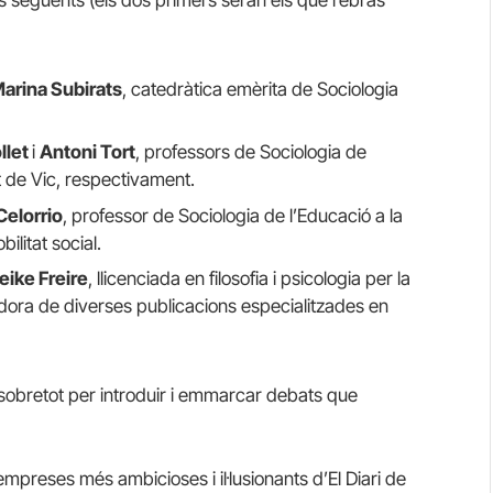
ls següents (els dos primers seran els que rebràs
arina Subirats
, catedràtica emèrita de Sociologia
llet
i
Antoni Tort
, professors de Sociologia de
t de Vic, respectivament.
Celorrio
, professor de Sociologia de l’Educació a la
ilitat social.
eike Freire
, llicenciada en filosofia i psicologia per la
radora de diverses publicacions especialitzades en
 sobretot per introduir i emmarcar debats que
mpreses més ambicioses i il·lusionants d’El Diari de