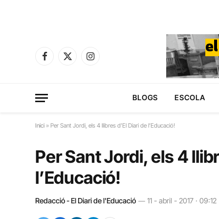
Facebook
X
Instagram
(Twitter)
BLOGS
ESCOLA
Inici
»
Per Sant Jordi, els 4 llibres d’El Diari de l’Educació!
Per Sant Jordi, els 4 llib
l’Educació!
Redacció - El Diari de l'Educació
11 - abril - 2017 · 09:12