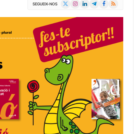
X
Instagram
LinkedIn
Telegram
Facebook
RSS
SEGUEIX-NOS
(Twitter)