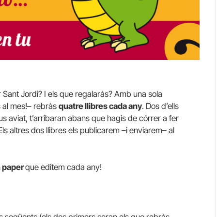
r
Sant
Jordi
? I els que regalaràs? Amb una sola
s al mes!– rebràs
quatre llibres cada any
. Dos d’ells
us aviat, t’arribaran abans que hagis de córrer a fer
 Els altres dos llibres els publicarem –i enviarem– al
n paper
que editem cada any!