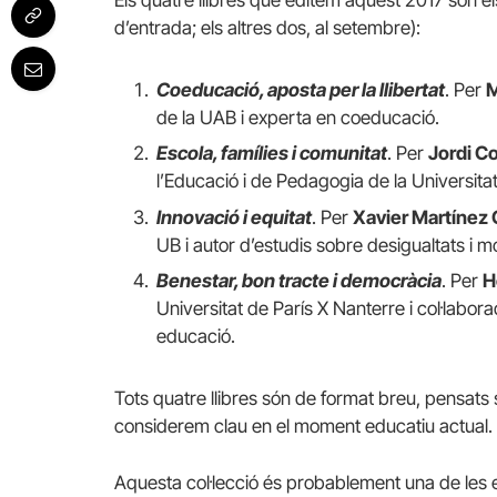
Els quatre llibres que editem aquest 2017 són e
d’entrada; els altres dos, al setembre):
Coeducació, aposta per la llibertat
. Per
M
de la UAB i experta en coeducació.
Escola, famílies i comunitat
. Per
Jordi
Co
l’Educació i de Pedagogia de la Universita
Innovació i equitat
. Per
Xavier Martínez 
UB i autor d’estudis sobre desigualtats i mob
Benestar, bon tracte i democràcia
. Per
H
Universitat de París X Nanterre i col·labo
educació.
Tots quatre llibres són de format breu, pensats
considerem clau en el moment educatiu actual.
Aquesta col·lecció és probablement una de les e