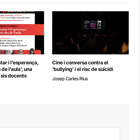
tar i l’esperança,
Cine i conversa contra el
de l’aula’, una
‘bullying’ i el risc de suïcidi
sis docents
Josep Carles Rius