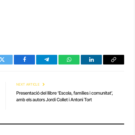
Twitter
Facebook
Telegram
WhatsApp
LinkedIn
Copy
Link
NEXT ARTICLE
Presentació del llibre ‘Escola, famílies i comunitat’,
amb els autors Jordi Collet i Antoni Tort