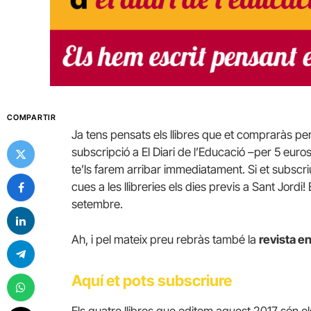
COMPARTIR
Ja tens pensats els llibres que et compraràs pe
subscripció a El Diari de l’Educació –per 5 euro
te’ls farem arribar immediatament. Si et subscri
cues a les llibreries els dies previs a
Sant
Jordi
!
setembre.
Ah, i pel mateix preu rebràs també la
revista e
Aquí et pots subscriure