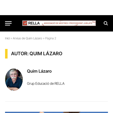
Inici
»
Arxius de Quim Lázaro
»
Pàgina 2
AUTOR: QUIM LÁZARO
Quim Lázaro
Grup Educació de RELLA