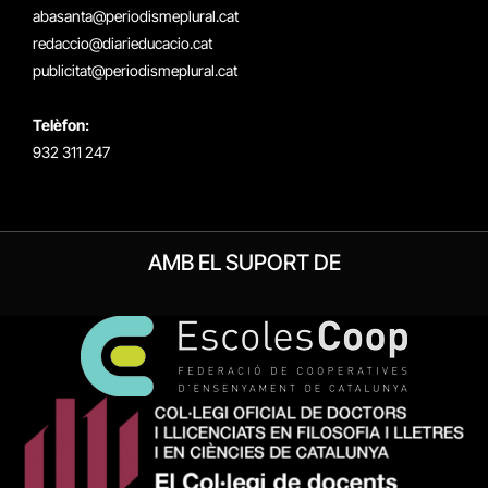
(Twitter)
abasanta@periodismeplural.cat
redaccio@diarieducacio.cat
publicitat@periodismeplural.cat
Telèfon:
932 311 247
AMB EL SUPORT DE