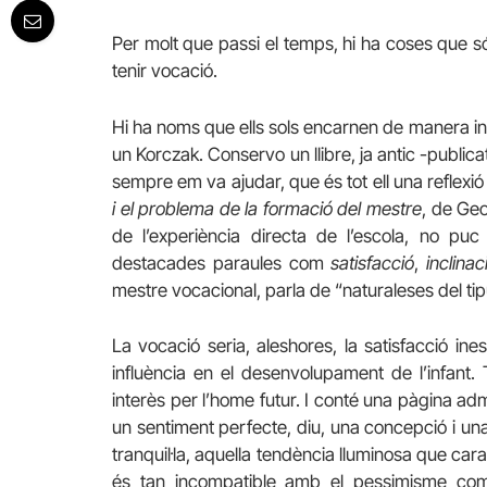
Per molt que passi el temps, hi ha coses que s
tenir vocació.
Hi ha noms que ells sols encarnen de manera ind
un Korczak. Conservo un llibre, ja antic -public
sempre em va ajudar, que és tot ell una reflexi
i el problema de la formació del mestre
, de Geo
de l’experiència directa de l’escola, no pu
destacades paraules com
satisfacció
,
inclinac
mestre vocacional, parla de “naturaleses del tip
La vocació seria, aleshores, la satisfacció in
influència en el desenvolupament de l’infant. T
interès per l’home futur. I conté una pàgina a
un sentiment perfecte, diu, una concepció i una
tranquil·la, aquella tendència lluminosa que car
és tan incompatible amb el pessimisme com