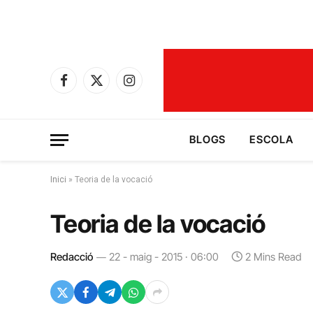
Facebook
X
Instagram
(Twitter)
BLOGS
ESCOLA
Inici
»
Teoria de la vocació
Teoria de la vocació
Redacció
22 - maig - 2015 · 06:00
2 Mins Read