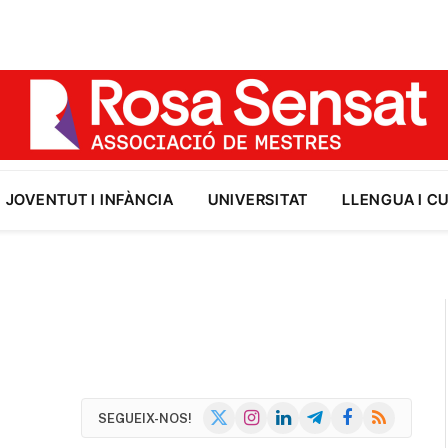
JOVENTUT I INFÀNCIA
UNIVERSITAT
LLENGUA I C
X
Instagram
LinkedIn
Telegram
Facebook
RSS
SEGUEIX-NOS!
(Twitter)