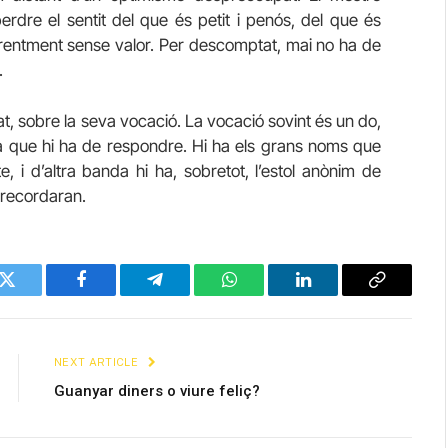
rdre el sentit del que és petit i penós, del que és
 aparentment sense valor. Per descomptat, mai no ha de
.
t, sobre la seva vocació. La vocació sovint és un do,
diria que hi ha de respondre. Hi ha els grans noms que
, i d’altra banda hi ha, sobretot, l’estol anònim de
s recordaran.
Twitter
Facebook
Telegram
WhatsApp
LinkedIn
Copy
Link
NEXT ARTICLE
Guanyar diners o viure feliç?