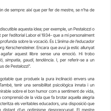
ón de sempre: així que per fer de mestre, se n’ha de
iscutible aquesta idea; per exemple, un Pestalozzi o
at per l’editorial Labor el 1934- que a mi personalment
ó profunda sobre la vocació. És
L’ànima de l’educador
rg Kerschensteiner. Encara que avui ja estic allunyat
c agafar aquest llibre sense una emoció. Hi trobo
ió
,
simpatia
,
gaudi
,
tendència
. I, per referir-se a un
us de Pestalozzi”.
esgotable que produeix la pura inclinació envers una
ambé, tenir una sensibilitat psicològica innata i un
dmirable sobre el bon humor com a sentiment de vida,
 comprensió de la vida que fa brotar aquella alegria
acteritza els veritables educadors, una disposició que
 distant d’un optimisme despreocupat. El mestre