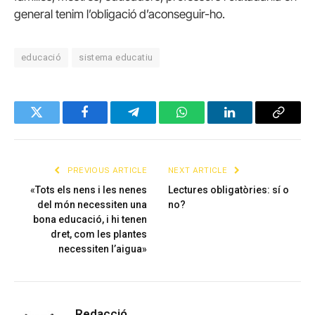
general tenim l’obligació d’aconseguir-ho.
educació
sistema educatiu
Twitter
Facebook
Telegram
WhatsApp
LinkedIn
Copy
Link
PREVIOUS ARTICLE
NEXT ARTICLE
«Tots els nens i les nenes
Lectures obligatòries: sí o
del món necessiten una
no?
bona educació, i hi tenen
dret, com les plantes
necessiten l’aigua»
Redacció