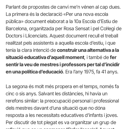
Parlant de propostes de canvi me’n vénen al cap dues.
La primera és la declaració «Per una nova escola
pública» document elaborat a la 10a Escola d’Estiu de
Barcelona, organitzada per Rosa Sensat i pel Col·legi de
Doctors i Llicenciats. Aquest document recull el treball
realitzat pels assistents a aquella escola d’estiu, i que
tenia la clara intenció de
construir una alternativa a la
situació educativa d’aquell moment
,
i també de
fer
sentir la veu de mestres i professors per tal d’incidir
en una política d’educació
. Era l’any 1975, fa 41 anys.
La segona és molt més propera en el temps, només fa
cinc o sis anys. Salvant les distàncies, hi havia un
rerefons similar: la preocupació personal i professional
dels mestres davant d’una situació que no dóna
resposta a les necessitats educatives d’infants i joves.
Per discutir de tot plegat es va organitzar un grup de