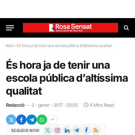
Inici
»
És hora ja de tenir una escola pública d’altíssima qualitat
És hora ja de tenir una
escola pública d’altíssima
qualitat
Redacció
3 - gener - 2017 · 05:00
4 Mins Read
X
Instagram
LinkedIn
Telegram
Facebook
RSS
SEGUEIX-NOS!
(Twitter)