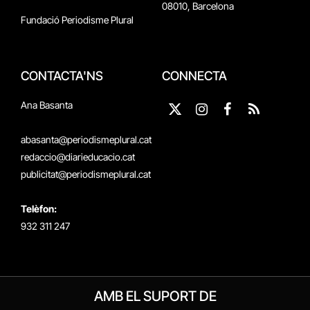
08010, Barcelona
Fundació Periodisme Plural
CONTACTA'NS
CONNECTA
Ana Basanta
X
Instagram
Facebook
RSS
(Twitter)
abasanta@periodismeplural.cat
redaccio@diarieducacio.cat
publicitat@periodismeplural.cat
Telèfon:
932 311 247
AMB EL SUPORT DE