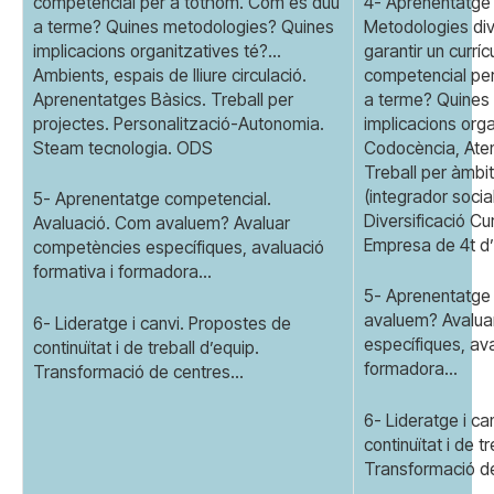
competencial per a tothom. Com es duu
4- Aprenentatge
a terme? Quines metodologies? Quines
Metodologies dive
implicacions organitzatives té?…
garantir un curríc
Ambients, espais de lliure circulació.
competencial pe
Aprenentatges Bàsics. Treball per
a terme? Quines
projectes. Personalització-Autonomia.
implicacions orga
Steam tecnologia. ODS
Codocència, Atenc
Treball per àmbit
(integrador social
5- Aprenentatge competencial.
Diversificació Cu
Avaluació. Com avaluem? Avaluar
Empresa de 4t 
competències específiques, avaluació
formativa i formadora…
5- Aprenentatge
avaluem? Avalua
6- Lideratge i canvi. Propostes de
específiques, ava
continuïtat i de treball d’equip.
formadora…
Transformació de centres…
6- Lideratge i ca
continuïtat i de t
Transformació d