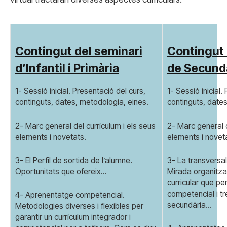
Contingut del seminari
Contingut 
d’Infantil i Primària
de Secund
1- Sessió inicial. Presentació del curs,
1- Sessió inicial.
continguts, dates, metodologia, eines.
continguts, dates
2- Marc general del currículum i els seus
2- Marc general d
elements i novetats.
elements i novet
3- El Perfil de sortida de l’alumne.
3- La transversali
Oportunitats que ofereix…
Mirada organitzat
curricular que p
competencial i tre
4- Aprenentatge competencial.
secundària…
Metodologies diverses i flexibles per
garantir un currículum integrador i