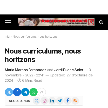
Inici
»
Nous currículums, nous horitzons
Nous currículums, nous
horitzons
Maria Marcos Fernández
and
Jordi Puche Soler
3 -
novembre - 2022 · 22:41
Updated:
27 d'octubre de
2024
6 Mins Read
X
Instagram
LinkedIn
Telegram
Facebook
RSS
SEGUEIX-NOS
(Twitter)