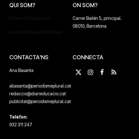
QUI SOM?
ON SOM?
El Diari de l'Educació
Carrer Bailén 5, principal.
08010, Barcelona
Fundació Periodisme Plural
CONTACTA'NS
CONNECTA
Ana Basanta
X
Instagram
Facebook
RSS
(Twitter)
abasanta@periodismeplural.cat
redaccio@diarieducacio.cat
publicitat@periodismeplural.cat
Telèfon:
932 311 247