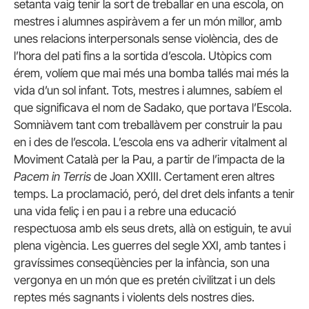
setanta vaig tenir la sort de treballar en una escola, on
mestres i alumnes aspiràvem a fer un món millor, amb
unes relacions interpersonals sense violència, des de
l’hora del pati fins a la sortida d’escola. Utòpics com
érem, volíem que mai més una bomba tallés mai més la
vida d’un sol infant. Tots, mestres i alumnes, sabíem el
que significava el nom de Sadako, que portava l’Escola.
Somniàvem tant com treballàvem per construir la pau
en i des de l’escola. L’escola ens va adherir vitalment al
Moviment Català per la Pau, a partir de l’impacta de la
Pacem in Terris
de Joan XXIII. Certament eren altres
temps. La proclamació, peró, del dret dels infants a tenir
una vida feliç i en pau i a rebre una educació
respectuosa amb els seus drets, allà on estiguin, te avui
plena vigència. Les guerres del segle XXI, amb tantes i
gravíssimes conseqüències per la infància, son una
vergonya en un món que es pretén civilitzat i un dels
reptes més sagnants i violents dels nostres dies.