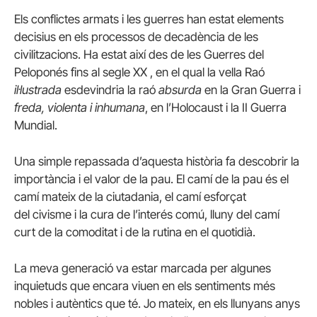
Els conflictes armats i les guerres han estat elements
decisius en els processos de decadència de les
civilitzacions. Ha estat així des de les Guerres del
Peloponés fins al segle XX , en el qual la vella Raó
il·lustrada
esdevindria la raó
absurda
en la Gran Guerra i
freda, violenta i inhumana
, en l’Holocaust i la II Guerra
Mundial.
Una simple repassada d’aquesta història fa descobrir la
importància i el valor de la pau. El camí de la pau és el
camí mateix de la ciutadania, el camí esforçat
del civisme i la cura de l’interés comú, lluny del camí
curt de la comoditat i de la rutina en el quotidià.
La meva generació va estar marcada per algunes
inquietuds que encara viuen en els sentiments més
nobles i autèntics que té. Jo mateix, en els llunyans anys