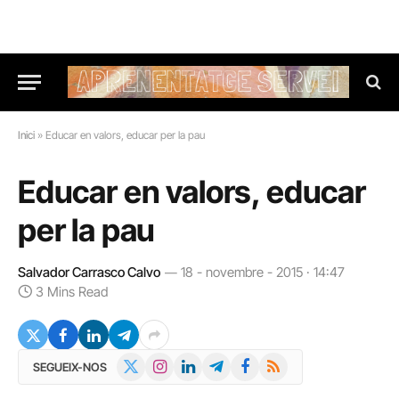
Inici
»
Educar en valors, educar per la pau
Educar en valors, educar
per la pau
Salvador Carrasco Calvo
18 - novembre - 2015 · 14:47
3 Mins Read
X
Instagram
LinkedIn
Telegram
Facebook
RSS
SEGUEIX-NOS
(Twitter)