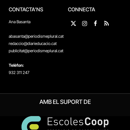
CONTACTA'NS
CONNECTA
Ana Basanta
X
Instagram
Facebook
RSS
(Twitter)
abasanta@periodismeplural.cat
redaccio@diarieducacio.cat
publicitat@periodismeplural.cat
Telèfon:
932 311 247
AMB EL SUPORT DE