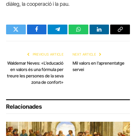
diàleg, la cooperació i la pau.
Twitter
Facebook
Telegram
WhatsApp
LinkedIn
Copy
Link
PREVIOUS ARTICLE
NEXT ARTICLE
Waldemar Neves: «L’educació
Mil valors en l’aprenentatge
en valors és una fórmula per
servei
treure les persones de la seva
zona de confort»
Relacionades