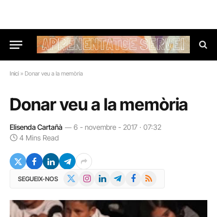
Inici
»
Donar veu a la memòria
Donar veu a la memòria
Elisenda Cartañà
6 - novembre - 2017 · 07:32
4 Mins Read
X
Instagram
LinkedIn
Telegram
Facebook
RSS
SEGUEIX-NOS
(Twitter)