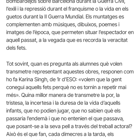
bombardejos sobre Barcelona durant la Guerra Civil,
l’exili i la repressió durant el franquisme o la vida en els
guetos durant la II Guerra Mundial.
Els muntatges es
complementen amb músiques, dibuixos, poemes i
imatges de l’època, que permeten situar l’espectador en
aquell passat, a la vegada que es recorda la veracitat
dels fets.
Tot sovint,
quan es pregunta als alumnes què volen
transmetre representant aquestes obres, responen com
ho fa Karina Singh, de 1r d’ESO: «volem que la gent
conegui aquells fets perquè no es tornin a repetir mai
més»
.
Quina millor manera de transmetre la por, la
tristesa, la incertesa i la duresa de la vida d’aquells
infants, que no podien jugar, que no sabien què els
passaria l’endemà i que no entenien el que passava
,
que posant-se a la seva pell a través del treball actoral?
Això és el que fan, cada dimecres a la tarda, els