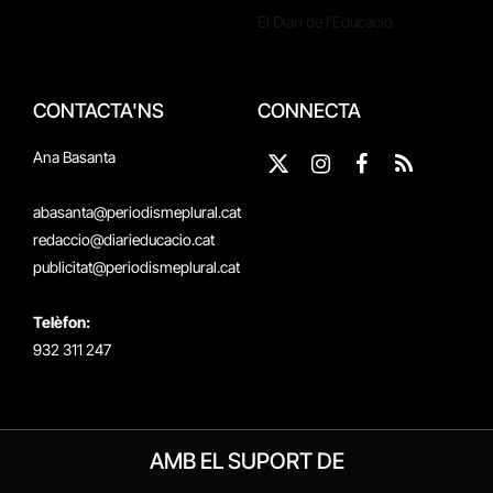
El Diari de l'Educació
CONTACTA'NS
CONNECTA
Ana Basanta
X
Instagram
Facebook
RSS
(Twitter)
abasanta@periodismeplural.cat
redaccio@diarieducacio.cat
publicitat@periodismeplural.cat
Telèfon:
932 311 247
AMB EL SUPORT DE