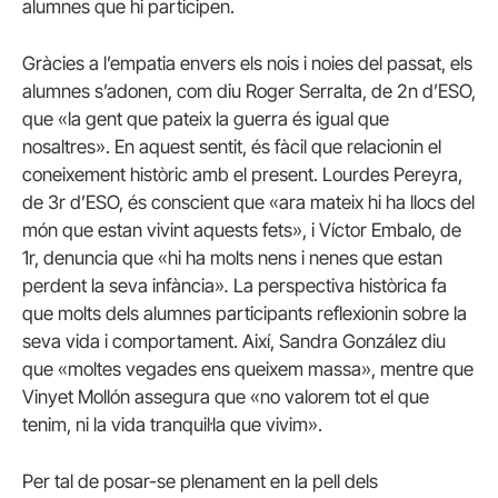
alumnes que hi participen.
Gràcies a l’empatia envers els nois i noies del passat, els
alumnes s’adonen, com diu Roger Serralta, de 2n d’ESO,
que «la gent que pateix la guerra és igual que
nosaltres». En aquest sentit, és fàcil que relacionin el
coneixement històric amb el present. Lourdes Pereyra,
de 3r d’ESO, és conscient que «ara mateix hi ha llocs del
món que estan vivint aquests fets»,
i Víctor Embalo, de
1r, denuncia que «hi ha molts nens i nenes que estan
perdent la seva infància»
.
La perspectiva històrica fa
que molts dels alumnes participants reflexionin sobre la
seva vida i comportament. Així, Sandra González diu
que «moltes vegades ens queixem massa»,
mentre que
Vinyet Mollón assegura que «no valorem tot el que
tenim, ni la vida tranquil·la que vivim».
Per tal de posar-se plenament en la pell dels