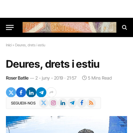
Inici
»
Deures, drets i estiu
Deures, drets i estiu
Roser Batlle
2 - juny - 2019 · 21:57
5 Mins Read
X
Instagram
LinkedIn
Telegram
Facebook
RSS
SEGUEIX-NOS
(Twitter)