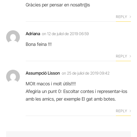
Gràcies per pensar en nosaltr@s
REPLY
Adriana
on
12 de juliol de 2019 06:59
Bona feina !!!
REPLY
Assumpció Lisson
on
25 de juliol de 2019 09:42
MOlt macos i molt útils!!!!
Afegiria un punt 0: Escoltar contes i representar-los
amb les amics, per exemple El gat amb botes.
REPLY