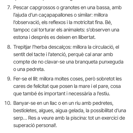
Pescar capgrossos o granotes en una bassa, amb
l’ajuda d’un caçapapallones o similar: millora
l’observació, els reflexos i la motricitat fina. Bé,
tampoc cal torturar els animalets: s’observen una
estona i després es deixen en llibertat.
Trepitjar l’herba descalços: millora la circulació, el
sentit del tacte i l’atenció, perquè cal anar amb
compte de no clavar-se una branqueta punxeguda
o una pedreta.
Fer-se el llit: millora moltes coses, però sobretot les
cares de felicitat que posen la mare i el pare, cosa
que també és important i necessària a l’estiu.
Banyar-se en un llac o en un riu amb pedretes,
bestioletes, algues, aigua gelada, la possibilitat d’una
serp… Res a veure amb la piscina: tot un exercici de
superació personal!.