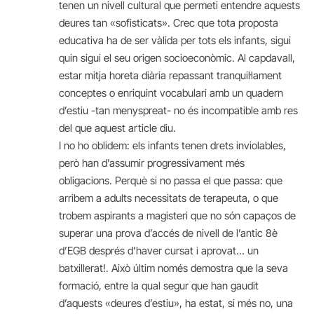
tenen un nivell cultural que permeti entendre aquests
deures tan «sofisticats». Crec que tota proposta
educativa ha de ser vàlida per tots els infants, sigui
quin sigui el seu origen socioeconòmic. Al capdavall,
estar mitja horeta diària repassant tranquil·lament
conceptes o enriquint vocabulari amb un quadern
d’estiu -tan menyspreat- no és incompatible amb res
del que aquest article diu.
I no ho oblidem: els infants tenen drets inviolables,
però han d’assumir progressivament més
obligacions. Perquè si no passa el que passa: que
arribem a adults necessitats de terapeuta, o que
trobem aspirants a magisteri que no són capaços de
superar una prova d’accés de nivell de l’antic 8è
d’EGB després d’haver cursat i aprovat… un
batxillerat!. Això últim només demostra que la seva
formació, entre la qual segur que han gaudit
d’aquests «deures d’estiu», ha estat, si més no, una