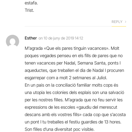
estafa.
Trist.
REPLY
Esther
on
10 de juny de 2019 14:12
M’agrada «Que els pares tinguin vacances». Molt
poques vegades penseu en els fills de pares que no
tenen vacances per Nadal, Semana Santa, ponts I
aqueductes, que treballen el dia de Nadal I procuren
esgarrepar com a molt 2 setmanes al Juliol.
En un pais on la conciliació familiar molts cops és
una utopia les colonies dels esplais son una salvació
per les nostres filles. M’agrada que no feu servir les
expressions de les escoles «gaudiu del merescut
descans amb els vostres fills» cada cop que s’acosta
un pont I tu treballes el festiu guardies de 13 hores.
Son filles d’una diversitat poc visible.