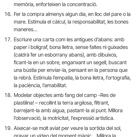
memòria, enforteixen la concentració.
Fer la compra almenys algun dia, en lloc del pare o la
mare. Estimula el càlcul, la responsabilitat, les bones
maneres…
Escriure una carta com les antigues d’abans: amb
paper i bolígraf, bona lletra, sense faltes ni guixades
(caldrà fer un esborrany abans), amb dibuixos,
ficant-la en un sobre, enganxant un segell, buscant
una bústia per enviar-la, pensant en la persona que
la rebrà. Estimula l’empatia, la bona lletra, l’ortografia,
la paciència, l’amabilitat.
Modelar objectes amb fang del camp -Res de
plastilina! – recollint la terra argilosa, filtrant,
barrejant-la amb aigua, pastant-la al punt. Millora
l’observació, la motricitat, l’expressió artística.
Aixecar-se molt aviat per veure la sortida del sol,
gravar un vídeo del moment màgic… Millora la