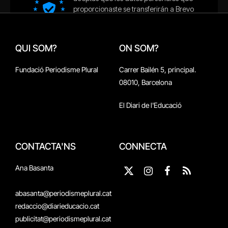
QUI SOM?
ON SOM?
Fundació Periodisme Plural
Carrer Bailén 5, principal.
08010, Barcelona
El Diari de l'Educació
CONTACTA'NS
CONNECTA
Ana Basanta
X
Instagram
Facebook
RSS
(Twitter)
abasanta@periodismeplural.cat
redaccio@diarieducacio.cat
publicitat@periodismeplural.cat