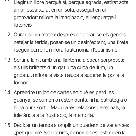
Llegir un llibre perquè sí, perquè agrada, estirat sota
un pi, escarxofat en un sofà, assegut en un
gronxador: millora la imaginació, el llenguatge i
l’atenció.
Curar-se un mateix després de pelar-se els genolls:
netejar la ferida, posar-se un desinfectant, una tireta
i seguir corrent: millora l’autonomia i l’optimisme.
Sortir a la nit amb una llanterna a caçar sorpreses:
els ulls brillants d’un gat, una cuca de llum, un
gripau… millora la vista i ajuda a superar la por a la
foscor.
Aprendre un joc de cartes en què es perd, es
guanya, se sumen o resten punts, hi ha estratègia o
hi ha pura sort… Madura les relacions personals, la
tolerància a la frustració, la memòria.
Dedicar un temps a omplir un quadern de vacances:
¿per què no? Són bonics, donen idees, estimulen la