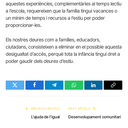
aquestes experiències, complementàries al temps lectiu
a l’escola, requereixen que la família tingui vacances o
un mínim de temps i recursos a l’estiu per poder
proporcionar-les.
Els nostres deures com a famílies, educadors,
ciutadans, consisteixen a eliminar en el possible aquesta
desigualtat d’accés, perquè tota la infància tingui dret a
poder gaudir dels
deures d’estiu
.
Twitter
Facebook
Telegram
WhatsApp
LinkedIn
Copy
Link
PREVIOUS ARTICLE
NEXT ARTICLE
L’ajuda de l’igual
Desenvolupament comunitari