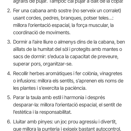
agraïts de pujar. Tampoc cal pujar a dalt de la copa!
Fer una cabana amb sostre (no serveix un corralet)
usant cordes, pedres, branques, potser teles…:
millora l’orientació espacial, la força muscular, la
coordinació de moviments.
Dormir a l’aire lliure o almenys dins de la cabana, ben
aïllats de la humitat del sòl i protegits amb mantes o
sacs de dormir: s’educa la capacitat de preveure,
superar pors, organitzar-se.
Recollir herbes aromàtiques i fer colònia, vinagretes
o infusions: millora els sentits, s’aprenen els noms de
les plantes i s’exercita la paciència.
Parar la taula amb estil i harmonia i després
desparar-la: millora l’orientació espacial, el sentit de
l’estètica i la responsabilitat.
Lluitar amb pinyes: un joc prou agressiu i divertit,
que millora la punteria i exigeix ​​bastant autocontrol.