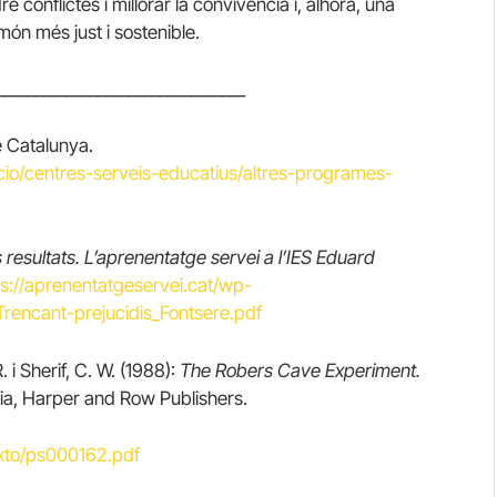
 conflictes i millorar la convivència i, alhora, una
món més just i sostenible.
________________________________
 Catalunya.
cio/centres-serveis-educatius/altres-programes-
ls resultats. L’aprenentatge servei a l’IES Eduard
ps://aprenentatgeservei.cat/wp-
encant-prejucidis_Fontsere.pdf
. i Sherif, C. W. (1988):
The Robers Cave Experiment.
ia, Harper and Row Publishers.
exto/ps000162.pdf