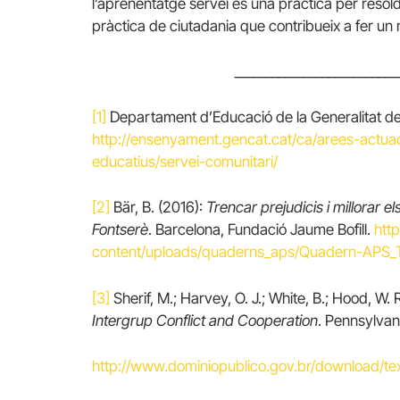
l’aprenentatge servei és una pràctica per resoldre
pràctica de ciutadania que contribueix a fer un 
__________________________
[1]
Departament d’Educació de la Generalitat de
http://ensenyament.gencat.cat/ca/arees-actua
educatius/servei-comunitari/
[2]
Bär, B. (2016):
Trencar prejudicis i millorar e
Fontserè
. Barcelona, Fundació Jaume Bofill.
htt
content/uploads/quaderns_aps/Quadern-APS_Tr
[3]
Sherif, M.; Harvey, O. J.; White, B.; Hood, W. R
Intergrup Conflict and Cooperation
. Pennsylvan
http://www.dominiopublico.gov.br/download/t