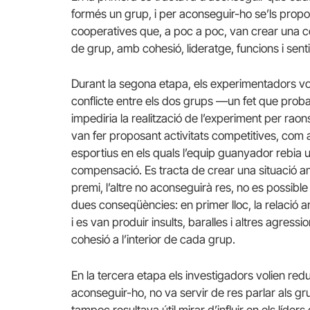
formés un grup, i per aconseguir-ho se’ls propo
cooperatives que, a poc a poc, van crear una c
de grup, amb cohesió, lideratge, funcions i sent
Durant la segona etapa, els experimentadors vo
conflicte entre els dos grups —un fet que prob
impediria la realització de l’experiment per raon
van fer proposant activitats competitives, com 
esportius en els quals l’equip guanyador rebia 
compensació. Es tracta de crear una situació amb
premi, l’altre no aconseguirà res, no es possibl
dues conseqüències: en primer lloc, la relació 
i es van produir insults, baralles i altres agressio
cohesió a l’interior de cada grup.
En la tercera etapa els investigadors volien redu
aconseguir-ho, no va servir de res parlar als grup
tampoc resultava útil mirar d’influir en els líder