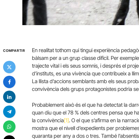
En realitat tothom qui tingui experiència pedag
COMPARTIR
bàlsam per a un grup classe difícil. Per exemple,
trajecte vital i els seus somnis, i després el pro
d’instituts, es una vivència que contribueix a ll
La llista d’accions semblants amb els seus prob
convivència dels grups protagonistes podria ser
Probablement això és el que ha detectat la darr
quan diu que el 78 % dels centres pensa que ha 
la convivència
[1]
. O el que s’afirma en la narrac
mostra que el nivell d’expedients per problemes
quaranta per any a dos o tres. També l’absentism