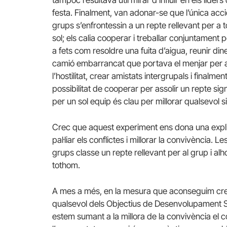
festa. Finalment, van adonar-se que l’única acci
grups s’enfrontessin a un repte rellevant per a
sol; els calia cooperar i treballar conjuntament 
a fets com resoldre una fuita d’aigua, reunir din
camió embarrancat que portava el menjar per al
l’hostilitat, crear amistats intergrupals i finalme
possibilitat de cooperar per assolir un repte sig
per un sol equip és clau per millorar qualsevol si
Crec que aquest experiment ens dona una explic
pal·liar els conflictes i millorar la convivència
grups classe un repte rellevant per al grup i alh
tothom.
A mes a més, en la mesura que aconseguim crear 
qualsevol dels Objectius de Desenvolupament Sos
estem sumant a la millora de la convivència el