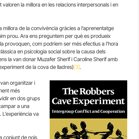
aloren la millora en les relacions interpersonals i en
millora de la convivència gràcies a l’aprenentatge
nim prou. Ara ens preguntem per què es produeix
s la provoquen, com podríem ser més efectius a l’hora
clàssica en psicologia social sobre la causa dels
 ens la van donar Muzafer Sherif i Caroline Sherif amb
experiment de la cova de lladres)
[3]
.
van organitzar i
ament més
vidir en dos grups
acampar a una
e. L’experiència va
a conjunt de nois