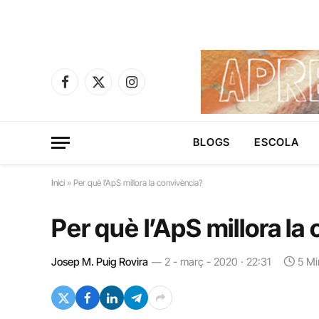
Facebook
X
Instagram
(Twitter)
BLOGS
ESCOLA
Inici
»
Per què l’ApS millora la convivència?
Per què l’ApS millora la
Josep M. Puig Rovira
2 - març - 2020 · 22:31
5 Mi