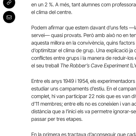
en un 2 %. A més, tant alumnes com professorat v
el clima del centre.
Podem afirmar que estem davant d’uns fets —la 
servei— quasi provats. Però amb això no en te
aquesta millora en la convivència, quins factor
d’optimitzar el clima de grup. Una explicació ja 
conflictes entre grups i la manera de reduir-los
el seu treball
The Robber’s Cave Experiment
(L’
Entre els anys 1949 i 1954, els experimentadors 
estudiar uns campaments d’estiu. En el camp
complet, hi van participar 22 nois que es van di
d’11 membres; entre ells no es coneixien i van 
distància que a l’inici els va permetre ignorar-s
passar per tres etapes.
En la primera es tractava d’aconseguir que cad