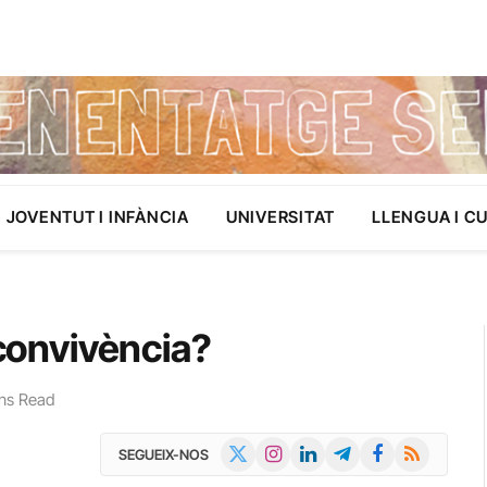
JOVENTUT I INFÀNCIA
UNIVERSITAT
LLENGUA I C
 convivència?
ns Read
X
Instagram
LinkedIn
Telegram
Facebook
RSS
SEGUEIX-NOS
(Twitter)