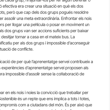
ó efectiva era crear una situació en què els dos
 tots, però que cap dels dos grups pogués resoldre
per assolir una meta extraordinària. Enfrontar els nois
ers per llogar una pel·lícula o posar en moviment un
s dos grups van ser accions suficients per baixar
nt desitjar tornar a casa en el mateix bus. La
nificatiu per als dos grups i impossible d’aconseguir
tuació de conflicte.
ació de per què l’aprenentatge servei contribueix a
. Les experiències d’aprenentatge servei proposen als
ora impossible d’assolir sense la col·laboració de
en els nois i noies la convicció que treballar per
tenible és un repte que ens implica a tots i totes,
 compromís com a ciutadans del món. És per això que