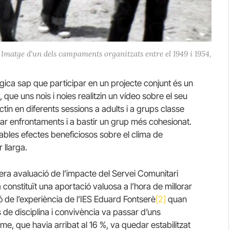
Imatge d'un dels campaments organitzats entre el 1949 i 1954,
ògica sap que participar en un projecte conjunt és un
 que uns nois i noies realitzin un vídeo sobre el seu
jectin en diferents sessions a adults i a grups classe
imar enfrontaments i a bastir un grup més cohesionat.
ables efectes beneficiosos sobre el clima de
 llarga.
era avaluació de l’impacte del Servei Comunitari
constituït una aportació valuosa a l’hora de millorar
ió de l’experiència de l’IES Eduard Fontserè
[2]
quan
 de disciplina i convivència va passar d’uns
e, que havia arribat al 16 %, va quedar estabilitzat