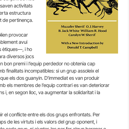
saven activitats
erta estructura
it de pertinença.
lien provocar
ablement avui
s ètiques—, i ho
ara diversos jocs
un bon premi i l’equip perdedor no obtenia cap
 finalitats incompatibles: si un grup assoleix el
e que els dos guanyin. D’immediat es van produir
amb els membres de l’equip contrari es van deteriorar
ns i, en segon lloc, va augmentar la solidaritat i la
ir el conflicte entre els dos grups enfrontats. Per
s de les virtuts i els valors del grup oponent, i
s de cada grup, ni ajuntar-los per fer algun berenar o