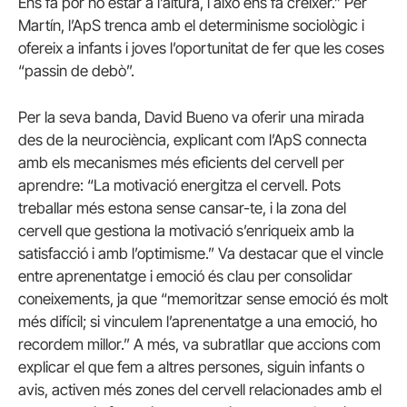
Ens fa por no estar a l’altura, i això ens fa créixer.” Per
Martín, l’ApS trenca amb el determinisme sociològic i
ofereix a infants i joves l’oportunitat de fer que les coses
“passin de debò”.
Per la seva banda, David Bueno va oferir una mirada
des de la neurociència, explicant com l’ApS connecta
amb els mecanismes més eficients del cervell per
aprendre: “La motivació energitza el cervell. Pots
treballar més estona sense cansar-te, i la zona del
cervell que gestiona la motivació s’enriqueix amb la
satisfacció i amb l’optimisme.” Va destacar que el vincle
entre aprenentatge i emoció és clau per consolidar
coneixements, ja que “memoritzar sense emoció és molt
més difícil; si vinculem l’aprenentatge a una emoció, ho
recordem millor.” A més, va subratllar que accions com
explicar el que fem a altres persones, siguin infants o
avis, activen més zones del cervell relacionades amb el