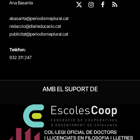
Ana Basanta
X
Instagram
Facebook
RSS
(Twitter)
abasanta@periodismeplural.cat
redaccio@diarieducacio.cat
publicitat@periodismeplural.cat
Telèfon:
932 311 247
AMB EL SUPORT DE