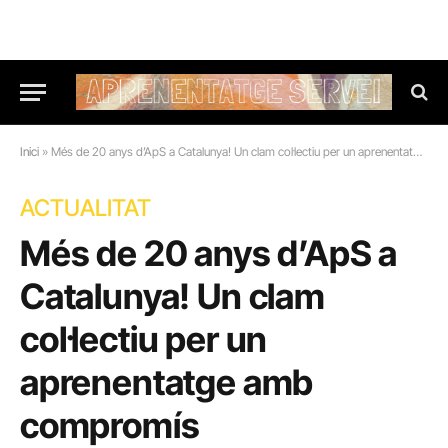
Inici
»
Més de 20 anys d’ApS a Catalunya! Un clam col·lectiu per un aprenentatge amb compromís
ACTUALITAT
Més de 20 anys d’ApS a
Catalunya! Un clam
col·lectiu per un
aprenentatge amb
compromís