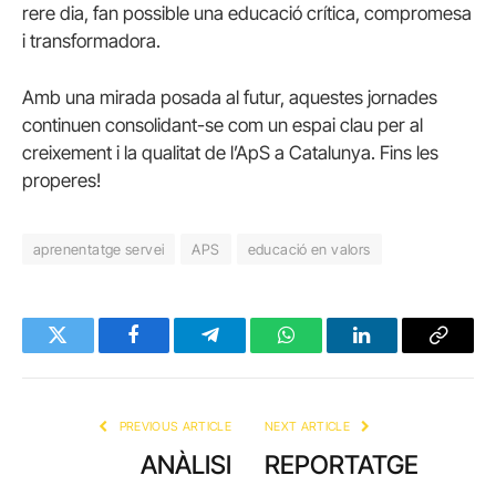
rere dia, fan possible una educació crítica, compromesa
i transformadora.
Amb una mirada posada al futur, aquestes jornades
continuen consolidant-se com un espai clau per al
creixement i la qualitat de l’ApS a Catalunya. Fins les
properes!
aprenentatge servei
APS
educació en valors
Twitter
Facebook
Telegram
WhatsApp
LinkedIn
Copy
Link
PREVIOUS ARTICLE
NEXT ARTICLE
ANÀLISI
REPORTATGE