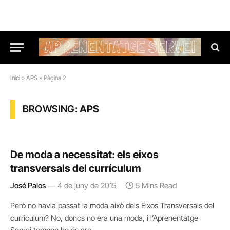
Inici
»
APS
»
Pàgina 2
BROWSING:
APS
De moda a necessitat: els eixos
transversals del currículum
José Palos
4 de juny de 2015
5 Mins Read
Però no havia passat la moda això dels Eixos Transversals del
currículum? No, doncs no era una moda, i l’Aprenentatge