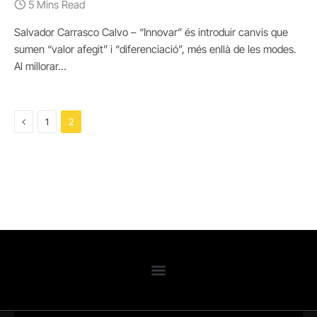
5 Mins Read
Salvador Carrasco Calvo – “Innovar” és introduir canvis que
sumen “valor afegit” i “diferenciació”, més enllà de les modes.
Al millorar…
Previous
1
2