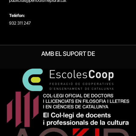
publicitat@periodismeplural.cat
Telèfon:
932 311 247
AMB EL SUPORT DE