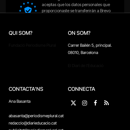
QUI SOM?
ON SOM?
Fundació Periodisme Plural
Carrer Bailén 5, principal.
08010, Barcelona
El Diari de l'Educació
CONTACTA'NS
CONNECTA
Ana Basanta
X
Instagram
Facebook
RSS
(Twitter)
abasanta@periodismeplural.cat
redaccio@diarieducacio.cat