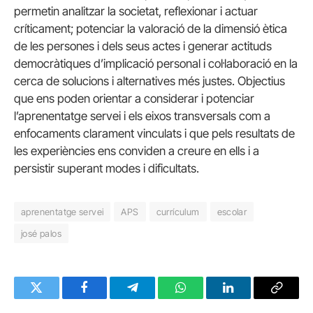
permetin analitzar la societat, reflexionar i actuar
críticament; potenciar la valoració de la dimensió ètica
de les persones i dels seus actes i generar actituds
democràtiques d’implicació personal i col·laboració en la
cerca de solucions i alternatives més justes. Objectius
que ens poden orientar a considerar i potenciar
l’aprenentatge servei i els eixos transversals com a
enfocaments clarament vinculats i que pels resultats de
les experiències ens conviden a creure en ells i a
persistir superant modes i dificultats.
aprenentatge servei
APS
currículum
escolar
josé palos
Twitter
Facebook
Telegram
WhatsApp
LinkedIn
Copy