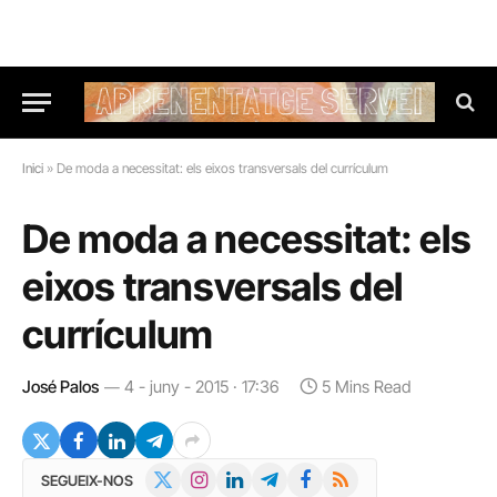
Inici
»
De moda a necessitat: els eixos transversals del currículum
De moda a necessitat: els
eixos transversals del
currículum
José Palos
4 - juny - 2015 · 17:36
5 Mins Read
X
Instagram
LinkedIn
Telegram
Facebook
RSS
SEGUEIX-NOS
(Twitter)