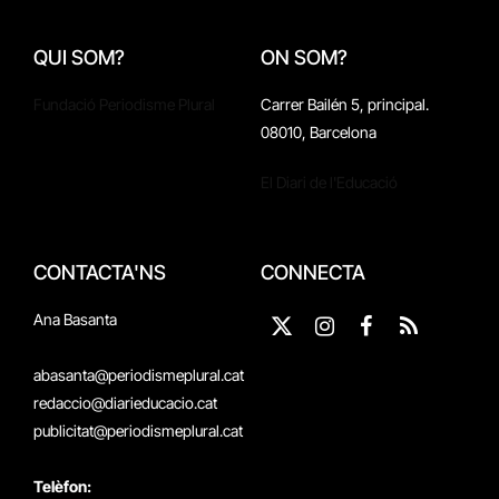
QUI SOM?
ON SOM?
Fundació Periodisme Plural
Carrer Bailén 5, principal.
08010, Barcelona
El Diari de l'Educació
CONTACTA'NS
CONNECTA
Ana Basanta
X
Instagram
Facebook
RSS
(Twitter)
abasanta@periodismeplural.cat
redaccio@diarieducacio.cat
publicitat@periodismeplural.cat
Telèfon: