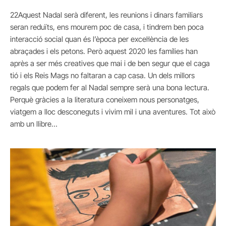
22Aquest Nadal serà diferent, les reunions i dinars familiars
seran reduïts, ens mourem poc de casa, i tindrem ben poca
interacció social quan és l’època per excel·lència de les
abraçades i els petons. Però aquest 2020 les famílies han
après a ser més creatives que mai i de ben segur que el caga
tió i els Reis Mags no faltaran a cap casa. Un dels millors
regals que podem fer al Nadal sempre serà una bona lectura.
Perquè gràcies a la literatura coneixem nous personatges,
viatgem a lloc desconeguts i vivim mil i una aventures. Tot això
amb un llibre…