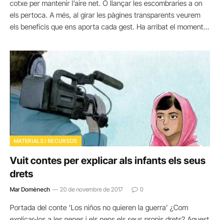
cotxe per mantenir l’aire net. O llançar les escombraries a on
els pertoca. A més, al girar les pàgines transparents veurem
els beneficis que ens aporta cada gest. Ha arribat el moment…
MATERIALS I RECURSOS
Vuit contes per explicar als infants els seus
drets
Mar Domènech
20 de novembre de 2017
0
Portada del conte ‘Los niños no quieren la guerra’ ¿Com
explicar-los a les nenes i els nens els seus propis drets? Aquest