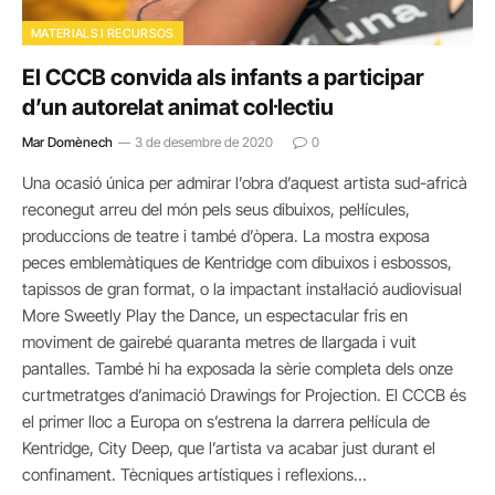
MATERIALS I RECURSOS
El CCCB convida als infants a participar
d’un autorelat animat col·lectiu
Mar Domènech
3 de desembre de 2020
0
Una ocasió única per admirar l’obra d’aquest artista sud-africà
reconegut arreu del món pels seus dibuixos, pel·lícules,
produccions de teatre i també d’òpera. La mostra exposa
peces emblemàtiques de Kentridge com dibuixos i esbossos,
tapissos de gran format, o la impactant instal·lació audiovisual
More Sweetly Play the Dance, un espectacular fris en
moviment de gairebé quaranta metres de llargada i vuit
pantalles. També hi ha exposada la sèrie completa dels onze
curtmetratges d’animació Drawings for Projection. El CCCB és
el primer lloc a Europa on s’estrena la darrera pel·lícula de
Kentridge, City Deep, que l’artista va acabar just durant el
confinament. Tècniques artístiques i reflexions…