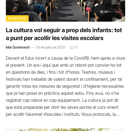
ÉS NOTÍCIA
La cultura vol seguir a prop dels infants: tot
a punt per acollir les visites escolars
Mar Domènech
24 de juliol de 2020
0
Davant el futur incert a causa de la Covid19, hem après a viure
el present. Un ara i aquí que amb un rebrot pot canviar-ho tot
en qüestions de dies, i fins i tot d’hores. Teatres, museus i
festivals han treballat de valent durant el confinament, per tal
garantir totes les mesures de seguretat i d’higiene necessàries
que ja han posat en pràctica aquest estiu. Fins avui, no s’ha
registrat cap rebrot en cap equipament. La cultura ja pot dir
que està preparada per obrir les seves portes el curs vinent
per acollir l’alumnat d’escoles i instituts. Nous protocols, la…