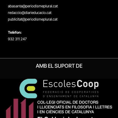
(Twitter)
abasanta@periodismeplural.cat
redaccio@diarieducacio.cat
publicitat@periodismeplural.cat
Telèfon:
932 311 247
AMB EL SUPORT DE