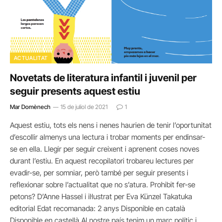
ACTUALITAT
Novetats de literatura infantil i juvenil per
seguir presents aquest estiu
Mar Domènech
15 de juliol de 2021
1
Aquest estiu, tots els nens i nenes haurien de tenir l’oportunitat
d’escollir almenys una lectura i trobar moments per endinsar-
se en ella. Llegir per seguir creixent i aprenent coses noves
durant l’estiu. En aquest recopilatori trobareu lectures per
evadir-se, per somniar, però també per seguir presents i
reflexionar sobre l’actualitat que no s’atura. Prohibit fer-se
petons? D’Anne Hassel i il·lustrat per Eva Künzel Takatuka
editorial Edat recomanada: 2 anys Disponible en català
Disponible en castellà Al nostre país tenim un marc polític i