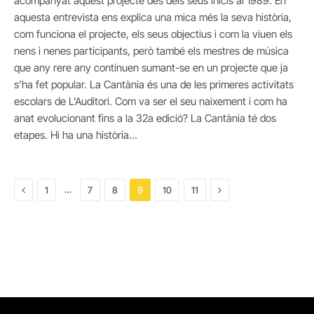
acompanyat aquest projecte des dels seus inicis al 1989. En
aquesta entrevista ens explica una mica més la seva història,
com funciona el projecte, els seus objectius i com la viuen els
nens i nenes participants, però també els mestres de música
que any rere any continuen sumant-se en un projecte que ja
s’ha fet popular. La Cantània és una de les primeres activitats
escolars de L’Auditori. Com va ser el seu naixement i com ha
anat evolucionant fins a la 32a edició? La Cantània té dos
etapes. Hi ha una història…
Previous
Next
…
1
7
8
9
10
11