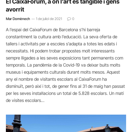
El CaixaForum, a on l’art és tangible i gens
avorrit
Mar Domènech
1 de juliol de 2021
0
A l’espai del CaixaForum de Barcelona s’hi barreja
constantment la cultura amb l’educació. La seva oferta de
tallers i activitats per a escoles s’adapta a totes les edats i
necessitats. Hi podem trobar propostes molt interessants
sempre lligades a les seves exposicions tant permanents com
temporals. La pandèmia de la Covid-19 va deixar buits molts
museus i equipaments culturals durant molts mesos. Aquest
any el nombre de visitants escolars al CaixaForum ha
disminuït, però així i tot, de gener fins al 31 de maig han passat
per les seves instal·lacions un total de 5.828 escolars. Un matí
de visites escolars…