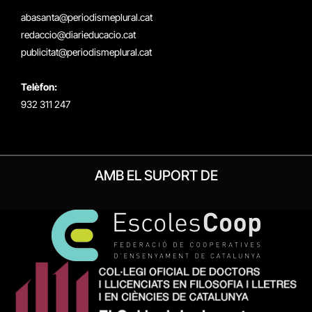
(Twitter)
abasanta@periodismeplural.cat
redaccio@diarieducacio.cat
publicitat@periodismeplural.cat
Telèfon:
932 311 247
AMB EL SUPORT DE