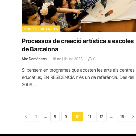
BONES PRÀCTIQUES
Processos de creació artística a escoles
de Barcelona
Mar Domènech
18 de juliol de 2023
0
Si pensem en programes que acosten les arts als centres
educatius, EN RESiDÈNCiA n’és un de referència. Des del
2009,…
Previous
N
…
…
1
8
9
10
11
12
15