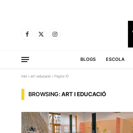
Facebook
X
Instagram
(Twitter)
BLOGS
ESCOLA
Inici
»
art i educació
»
Pàgina 10
BROWSING:
ART I EDUCACIÓ