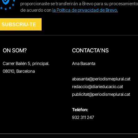
ON SOM?
CONTACTA'NS
Carrer Bailén 5, principal.
Ana Basanta
08010, Barcelona
abasanta@periodismeplural.cat
redaccio@diarieducacio.cat
publicitat@periodismeplural.cat
Telèfon:
932 311 247