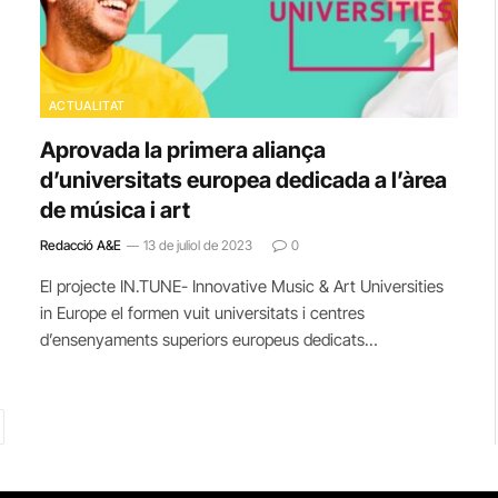
ACTUALITAT
Aprovada la primera aliança
d’universitats europea dedicada a l’àrea
de música i art
Redacció A&E
13 de juliol de 2023
0
El projecte IN.TUNE- Innovative Music & Art Universities
in Europe el formen vuit universitats i centres
d’ensenyaments superiors europeus dedicats…
ext