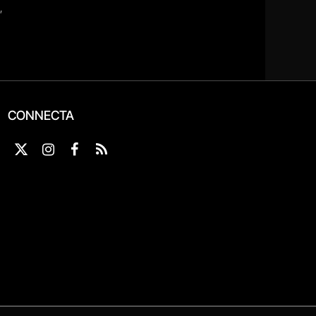
CONNECTA
X
Instagram
Facebook
RSS
(Twitter)