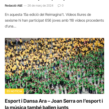
Redacció A&E
26 de març de 2024
0
En aquesta 15a edició del Reimagina’t. Vídeos lliures de
sexisme hi han participat 656 joves amb 118 vídeos procedents
d’una…
ÉS NOTÍCIA
Esport i Dansa Ara – Joan Serra on l’esport i
la música també ballen junts