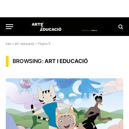
Inici
»
art i educació
»
Pàgina 9
BROWSING:
ART I EDUCACIÓ