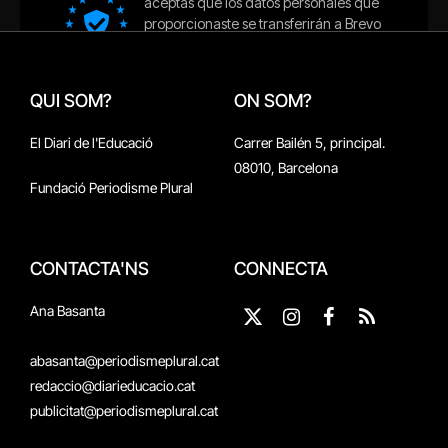
QUI SOM?
ON SOM?
El Diari de l'Educació
Carrer Bailén 5, principal.
08010, Barcelona
Fundació Periodisme Plural
CONTACTA'NS
CONNECTA
Ana Basanta
X
Instagram
Facebook
RSS
(Twitter)
abasanta@periodismeplural.cat
redaccio@diarieducacio.cat
publicitat@periodismeplural.cat