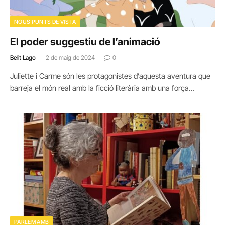
NOUS PUNTS DE VISTA
El poder suggestiu de l’animació
Belit Lago
2 de maig de 2024
0
Juliette i Carme són les protagonistes d’aquesta aventura que
barreja el món real amb la ficció literària amb una força…
PARLEM AMB