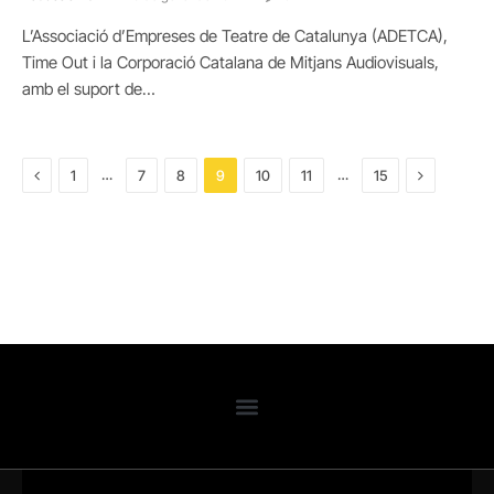
L’Associació d’Empreses de Teatre de Catalunya (ADETCA),
Time Out i la Corporació Catalana de Mitjans Audiovisuals,
amb el suport de…
Previous
Next
…
…
1
7
8
9
10
11
15