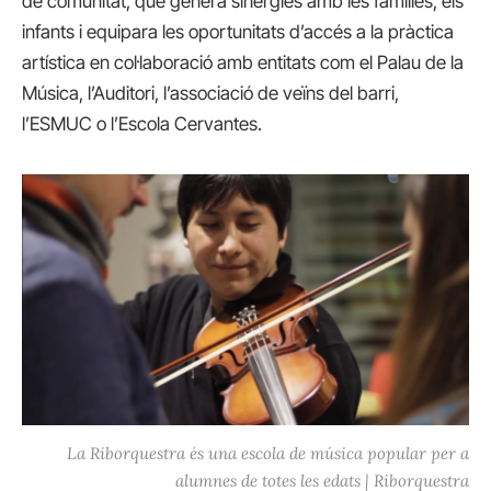
de comunitat, que genera sinèrgies amb les famílies, els
infants i equipara les oportunitats d’accés a la pràctica
artística en col·laboració amb entitats com el Palau de la
Música, l’Auditori, l’associació de veïns del barri,
l’ESMUC o l’Escola Cervantes.
La Riborquestra és una escola de música popular per a
alumnes de totes les edats | Riborquestra