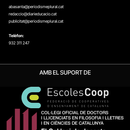
(Twitter)
abasanta@periodismeplural.cat
redaccio@diarieducacio.cat
publicitat@periodismeplural.cat
Telèfon:
932 311 247
AMB EL SUPORT DE