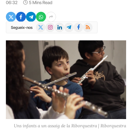
06:32
5 Mins Read
X
Instagram
LinkedIn
Telegram
Facebook
RSS
Segueix-nos
(Twitter)
Uns infants a un assaig de la Riborquestra | Riborquestra