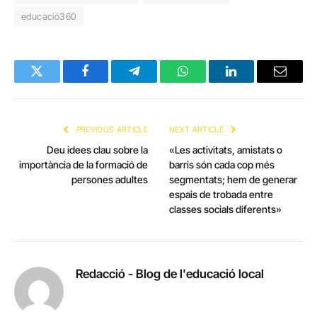
educació360
Twitter
Facebook
Telegram
WhatsApp
LinkedIn
Email
PREVIOUS ARTICLE
NEXT ARTICLE
Deu idees clau sobre la
«Les activitats, amistats o
importància de la formació de
barris són cada cop més
persones adultes
segmentats; hem de generar
espais de trobada entre
classes socials diferents»
Redacció - Blog de l'educació local