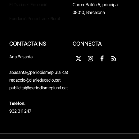
El Diari de l'Educació
Carrer Bailén 5, principal.
08010, Barcelona
Fundació Periodisme Plural
CONTACTA'NS
CONNECTA
Ana Basanta
X
Instagram
Facebook
RSS
(Twitter)
abasanta@periodismeplural.cat
redaccio@diarieducacio.cat
publicitat@periodismeplural.cat
Telèfon:
932 311 247