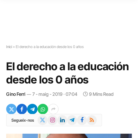
Inici
»
El derecho a la educación desde los 0 años
El derecho a la educación
desde los 0 años
Gino Ferri
7 - maig - 2019 · 07:04
9 Mins Read
X
Instagram
LinkedIn
Telegram
Facebook
RSS
Segueix-nos
(Twitter)