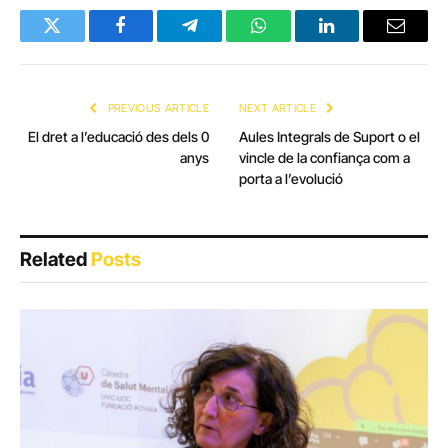
Twitter
Facebook
Telegram
WhatsApp
LinkedIn
Email
PREVIOUS ARTICLE
NEXT ARTICLE
El dret a l’educació des dels 0
Aules Integrals de Suport o el
anys
vincle de la confiança com a
porta a l’evolució
Related
Posts