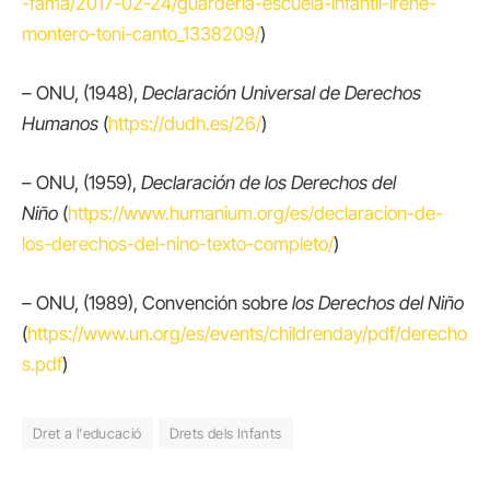
-fama/2017-02-24/guarderia-escuela-infantil-irene-
montero-toni-canto_1338209/
)
– ONU, (1948),
Declaración Universal de Derechos
Humanos
(
https://dudh.es/26/
)
– ONU, (1959),
Declaración de los Derechos del
Niño
(
https://www.humanium.org/es/declaracion-de-
los-derechos-del-nino-texto-completo/
)
– ONU, (1989), Convención sobre
los Derechos del Niño
(
https://www.un.org/es/events/childrenday/pdf/derecho
s.pdf
)
Dret a l'educació
Drets dels Infants