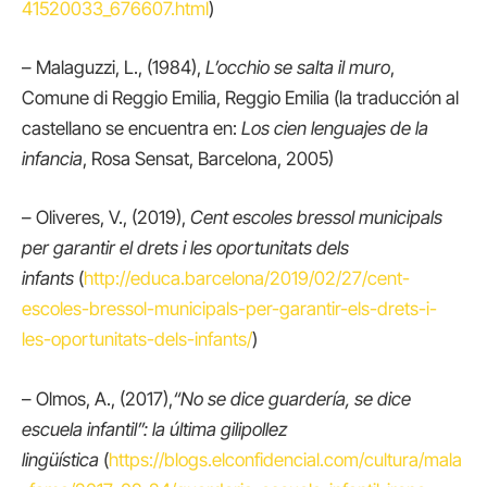
41520033_676607.html
)
– Malaguzzi, L., (1984),
L’occhio se salta il muro
,
Comune di Reggio Emilia, Reggio Emilia (la traducción al
castellano se encuentra en:
Los cien lenguajes de la
infancia
, Rosa Sensat, Barcelona, 2005)
– Oliveres, V., (2019),
Cent escoles bressol municipals
per garantir el drets i les oportunitats dels
infants
(
http://educa.barcelona/2019/02/27/cent-
escoles-bressol-municipals-per-garantir-els-drets-i-
les-oportunitats-dels-infants/
)
– Olmos, A., (2017),
“No se dice guardería, se dice
escuela infantil”: la última gilipollez
lingüística
(
https://blogs.elconfidencial.com/cultura/mala