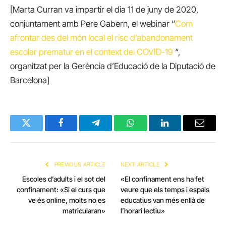
[Marta Curran va impartir el dia 11 de juny de 2020,
conjuntament amb Pere Gabern, el webinar “
Com
afrontar des del món local el risc d’abandonament
escolar prematur en el context del COVID-19
“,
organitzat per la Gerència d’Educació de la Diputació de
Barcelona]
Twitter
Facebook
Telegram
WhatsApp
LinkedIn
Email
PREVIOUS ARTICLE
NEXT ARTICLE
Escoles d’adults i el sot del
«El confinament ens ha fet
confinament: «Si el curs que
veure que els temps i espais
ve és online, molts no es
educatius van més enllà de
matricularan»
l’horari lectiu»