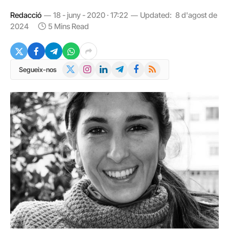
Redacció
18 - juny - 2020 · 17:22
Updated:
8 d'agost de
2024
5 Mins Read
X
Instagram
LinkedIn
Telegram
Facebook
RSS
Segueix-nos
(Twitter)