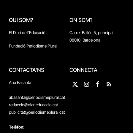
QUI SOM?
ON SOM?
El Diari de l'Educació
Carrer Bailén 5, principal.
08010, Barcelona
Fundació Periodisme Plural
CONTACTA'NS
CONNECTA
Ana Basanta
X
Instagram
Facebook
RSS
(Twitter)
abasanta@periodismeplural.cat
redaccio@diarieducacio.cat
publicitat@periodismeplural.cat
Telèfon: