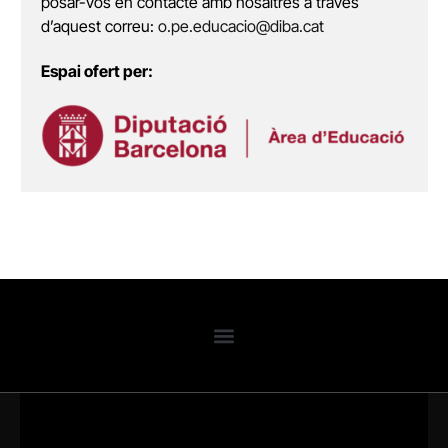
posar-vos en contacte amb nosaltres a través
d’aquest correu:
o.pe.educacio@diba.cat
Espai ofert per: