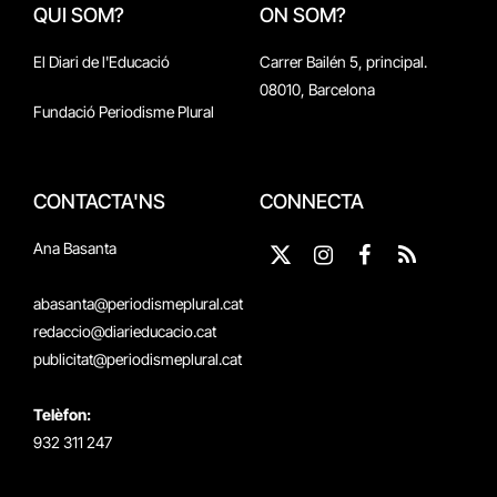
QUI SOM?
ON SOM?
El Diari de l'Educació
Carrer Bailén 5, principal.
08010, Barcelona
Fundació Periodisme Plural
CONTACTA'NS
CONNECTA
Ana Basanta
X
Instagram
Facebook
RSS
(Twitter)
abasanta@periodismeplural.cat
redaccio@diarieducacio.cat
publicitat@periodismeplural.cat
Telèfon:
932 311 247