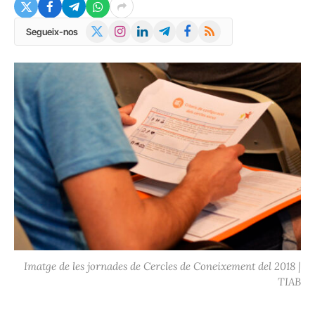
X
Instagram
LinkedIn
Telegram
Facebook
RSS
Segueix-nos
(Twitter)
Imatge de les jornades de Cercles de Coneixement del 2018 |
TIAB