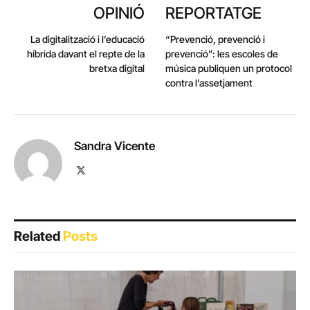
OPINIÓ
REPORTATGE
La digitalització i l’educació
“Prevenció, prevenció i
híbrida davant el repte de la
prevenció”: les escoles de
bretxa digital
música publiquen un protocol
contra l’assetjament
Sandra Vicente
X
(Twitter)
Related
Posts