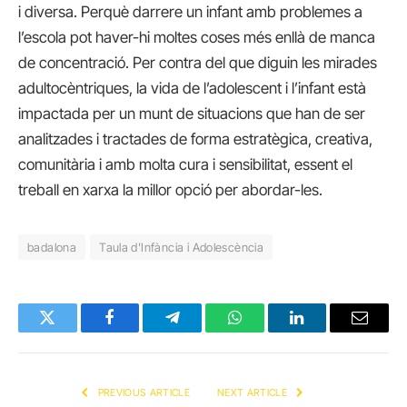
i diversa. Perquè darrere un infant amb problemes a
l’escola pot haver-hi moltes coses més enllà de manca
de concentració. Per contra del que diguin les mirades
adultocèntriques, la vida de l’adolescent i l’infant està
impactada per un munt de situacions que han de ser
analitzades i tractades de forma estratègica, creativa,
comunitària i amb molta cura i sensibilitat, essent el
treball en xarxa la millor opció per abordar-les.
badalona
Taula d'Infància i Adolescència
Twitter
Facebook
Telegram
WhatsApp
LinkedIn
Email
PREVIOUS ARTICLE
NEXT ARTICLE