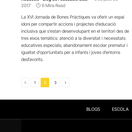
2017
6 Mins Read
La XVI Jornada de Bones Pràctiques va oferir un espai
idoni per compartir accions i projectes d’educació
inclusiva que s’estan desenvolupant en el territori des de
tres eixos temàtics: atenció a la diversitat i necessitats
educatives especials; abandonament escolar prematur i
igualtat d’oportunitats per a infants i joves d’entorns
desfavorits.
Previous
Next
1
2
3
BLOGS
ESCOLA