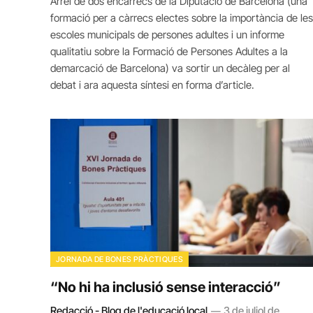
Arrel de dos encàrrecs de la Diputació de Barcelona (una
formació per a càrrecs electes sobre la importància de les
escoles municipals de persones adultes i un informe
qualitatiu sobre la Formació de Persones Adultes a la
demarcació de Barcelona) va sortir un decàleg per al
debat i ara aquesta síntesi en forma d’article.
JORNADA DE BONES PRÀCTIQUES
“No hi ha inclusió sense interacció”
Redacció - Blog de l'educació local
3 de juliol de