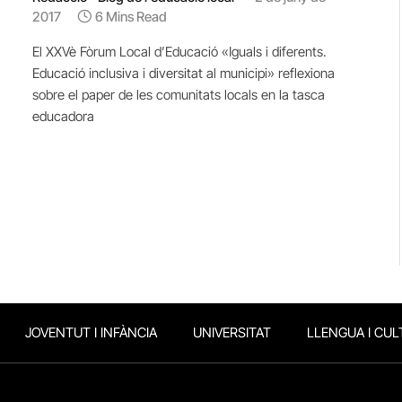
2017
6 Mins Read
El XXVè Fòrum Local d’Educació «Iguals i diferents.
Educació inclusiva i diversitat al municipi» reflexiona
sobre el paper de les comunitats locals en la tasca
educadora
JOVENTUT I INFÀNCIA
UNIVERSITAT
LLENGUA I CUL