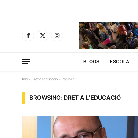
Facebook
X
Instagram
(Twitter)
BLOGS
ESCOLA
Inici
»
Dret a l'educació
»
Pàgina 2
BROWSING:
DRET A L’EDUCACIÓ