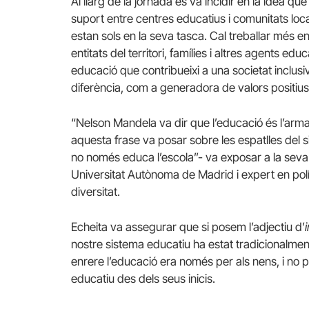
Al llarg de la jornada es va incidir en la idea que 
suport entre centres educatius i comunitats loca
estan sols en la seva tasca. Cal treballar més 
entitats del territori, famílies i altres agents ed
educació que contribueixi a una societat inclusi
diferència, com a generadora de valors positius q
“Nelson Mandela va dir que l’educació és l’ar
aquesta frase va posar sobre les espatlles del s
no només educa l’escola”- va exposar a la seva
Universitat Autònoma de Madrid i expert en polít
diversitat.
Echeita va assegurar que si posem l’adjectiu d’
nostre sistema educatiu ha estat tradicionalm
enrere l’educació era només per als nens, i no p
educatiu des dels seus inicis.