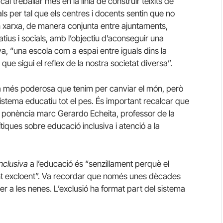
cal treballar més en la línia de construir teixits de
ls per tal que els centres i docents sentin que no
en xarxa, de manera conjunta entre ajuntaments,
ucatius i socials, amb l’objectiu d’aconseguir una
va, “una escola com a espai entre iguals dins la
ue sigui el reflex de la nostra societat diversa”.
ma més poderosa que tenim per canviar el món, però
istema educatiu tot el pes. És important recalcar que
 ponència marc Gerardo Echeita, professor de la
iques sobre educació inclusiva i atenció a la
inclusiva
a l’educació és “senzillament perquè el
ent excloent”. Va recordar que només unes dècades
er a les nenes. L’exclusió ha format part del sistema