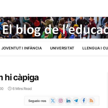
JOVENTUT I INFÀNCIA
UNIVERSITAT
LLENGUA I C
 hi càpiga
:00
6 Mins Read
X
Instagram
LinkedIn
Telegram
Facebook
RSS
Segueix-nos
(Twitter)