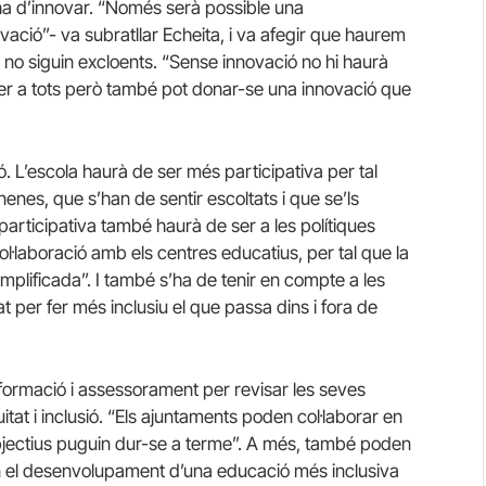
 ha d’innovar. “Només serà possible una
ació”- va subratllar Echeita, i va afegir que haurem
no siguin excloents. “Sense innovació no hi haurà
per a tots però també pot donar-se una innovació que
. L’escola haurà de ser més participativa per tal
nenes, que s’han de sentir escoltats i que se’ls
a participativa també haurà de ser a les polítiques
ol·laboració amb els centres educatius, per tal que la
 amplificada”. I també s’ha de tenir en compte a les
tat per fer més inclusiu el que passa dins i fora de
formació i assessorament per revisar les seves
itat i inclusió. “Els ajuntaments poden col·laborar en
bjectius puguin dur-se a terme”. A més, també poden
en el desenvolupament d’una educació més inclusiva