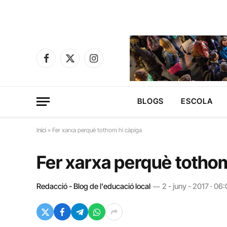
Facebook
X
Instagram
(Twitter)
BLOGS
ESCOLA
Inici
»
Fer xarxa perquè tothom hi càpiga
Fer xarxa perquè tothom
Redacció - Blog de l'educació local
2 - juny - 2017 · 06