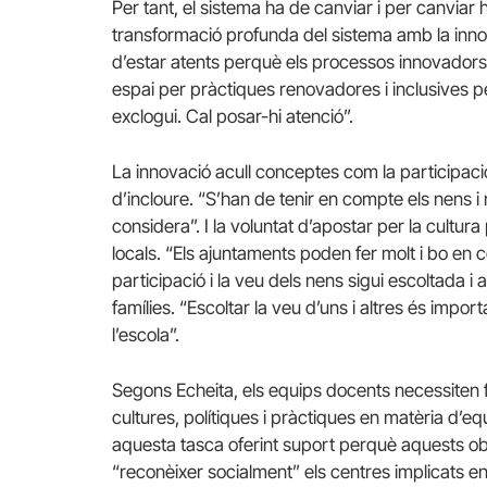
Per tant, el sistema ha de canviar i per canviar
transformació profunda del sistema amb la innov
d’estar atents perquè els processos innovadors 
espai per pràctiques renovadores i inclusives 
exclogui. Cal posar-hi atenció”.
La innovació acull conceptes com la participació
d’incloure. “S’han de tenir en compte els nens i 
considera”. I la voluntat d’apostar per la cultur
locals. “Els ajuntaments poden fer molt i bo en c
participació i la veu dels nens sigui escoltada i
famílies. “Escoltar la veu d’uns i altres és impor
l’escola”.
Segons Echeita, els equips docents necessiten 
cultures, polítiques i pràctiques en matèria d’equ
aquesta tasca oferint suport perquè aquests o
“reconèixer socialment” els centres implicats 