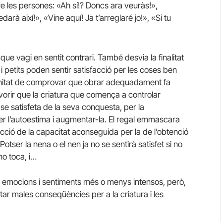
e les persones: «Ah sí!? Doncs ara veuràs!»,
rà així!», «Vine aquí! Ja t’arreglaré jo!», «Si tu
que vagi en sentit contrari. També desvia la finalitat
 petits poden sentir satisfacció per les coses ben
rtunitat de comprovar que obrar adequadament fa
avorir que la criatura que comença a controlar
se satisfeta de la seva conquesta, per la
xer l’autoestima i augmentar-la. El regal emmascara
sfacció de la capacitat aconseguida per la de l’obtenció
tser la nena o el nen ja no se sentirà satisfet si no
 no toca, i…
ta emocions i sentiments més o menys intensos, però,
ar males conseqüències per a la criatura i les