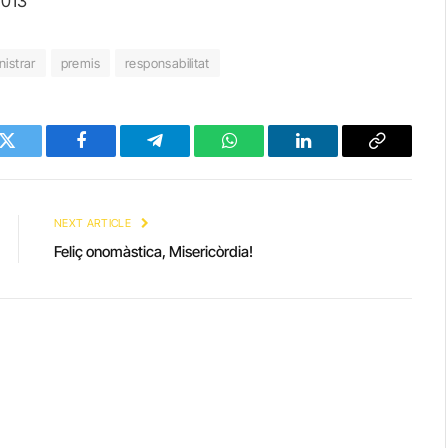
2013
nistrar
premis
responsabilitat
Twitter
Facebook
Telegram
WhatsApp
LinkedIn
Copy
Link
NEXT ARTICLE
Feliç onomàstica, Misericòrdia!