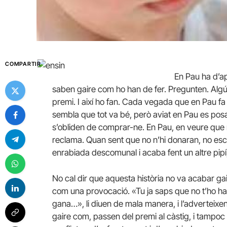
COMPARTIR
En Pau ha d’ap
saben gaire com ho han de fer. Pregunten. Algú
premi. I així ho fan. Cada vegada que en Pau fa un
sembla que tot va bé, però aviat en Pau es pos
s’obliden de comprar-ne. En Pau, en veure que no 
reclama. Quan sent que no n’hi donaran, no esco
enrabiada descomunal i acaba fent un altre pip
No cal dir que aquesta història no va acabar gai
com una provocació. «Tu ja saps que no t’ho has 
gana…», li diuen de mala manera, i l’adverteix
gaire com, passen del premi al càstig, i tampoc 