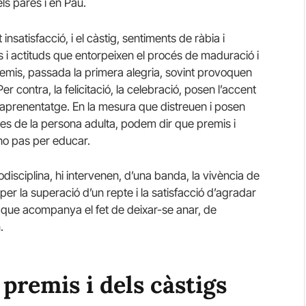
ls pares i en Pau.
insatisfacció, i el càstig, sentiments de ràbia i
ts i actituds que entorpeixen el procés de maduració i
premis, passada la primera alegria, sovint provoquen
r contra, la felicitació, la celebració, posen l’accent
e l’aprenentatge. En la mesura que distreuen i posen
dres de la persona adulta, podem dir que premis i
no pas per educar.
todisciplina, hi intervenen, d’una banda, la vivència de
per la superació d’un repte i la satisfacció d’agradar
cció que acompanya el fet de deixar-se anar, de
.
 premis i dels càstigs