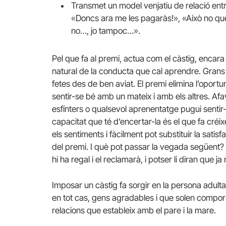
Transmet un model venjatiu de relació entr
«Doncs ara me les pagaràs!», «Això no queda
no…, jo tampoc…».
Pel que fa al premi, actua com el càstig, encara 
natural de la conducta que cal aprendre. Grans i
fetes des de ben aviat. El premi elimina l’opo
sentir-se bé amb un mateix i amb els altres. Af
esfínters o qualsevol aprenentatge pugui sentir-
capacitat que té d’encertar-la és el que fa créi
els sentiments i fàcilment pot substituir la sati
del premi. I què pot passar la vegada següent? Po
hi ha regal i el reclamarà, i potser li diran que ja
Imposar un càstig fa sorgir en la persona adul
en tot cas, gens agradables i que solen comport
relacions que estableix amb el pare i la mare.