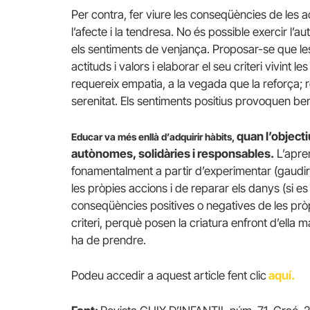
Per contra, fer viure les conseqüències de les 
l’afecte i la tendresa. No és possible exercir l’aut
els sentiments de venjança. Proposar-se que le
actituds i valors i elaborar el seu criteri vivint 
requereix empatia, a la vegada que la reforça; 
serenitat. Els sentiments positius provoquen be
quan l’objecti
Educar va més enllà d’adquirir hàbits,
autònomes, solidàries i responsables.
L’apren
fonamentalment a partir d’experimentar (gaudir 
les pròpies accions i de reparar els danys (si es 
conseqüències positives o negatives de les prò
criteri, perquè posen la criatura enfront d’ella 
ha de prendre.
Podeu accedir a aquest article fent clic
aquí.