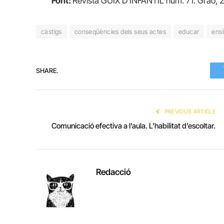
Font:
Revista GUIX D’INFANTIL núm. 71. Graó, 
càstigs
conseqüències dels seus actes
educar
ensi
SHARE.
PREVIOUS ARTICLE
Comunicació efectiva a l’aula. L’habilitat d’escoltar.
Redacció