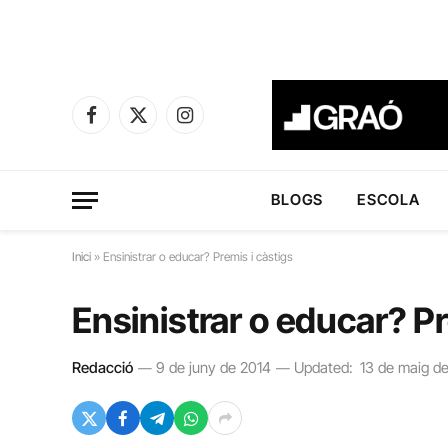
Facebook
X
Instagram
(Twitter)
BLOGS
ESCOLA
Inici
»
Ensinistrar o educar? Premis i càstigs
Ensinistrar o educar? Pr
Redacció
9 de juny de 2014
Updated:
13 de maig d