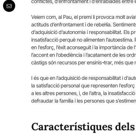
conflictes, d’enfrontament i d’enrabiades entre e
Veiem com, al Pau, el premi li provoca molt aviat 
actituds d’enfrontament i de rebel·lia. Sentimen
d’adquisició d’autonomia i responsabilitat. Els 
insatisfacció perquè no alimenten l’autoestima. Pe
en l’esforç, l’èxit aconseguit i la importància d
l’accent en l’obediència i l’acatament de les or
càstigs són recursos per ensinis¬trar, més que 
I és que en l’adquisició de responsabilitat i d’au
la satisfacció personal que representen l’esforç 
a les altres persones, i, de l’altra, la insatisfa
defraudar la família i les persones que s’estimen
Característiques dels