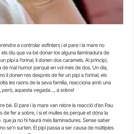
rendre a controlar esfínters i el pare i la mare no
 els diu que va bé donar-los alguna llaminadura de
 pipí a l’orinal, li donen dos caramels. Al principi,
a de mal humor perquè en vol més de dos. Un dia,
li donen res després de fer un pipí a l’orinal, els
lta les raons de la seva família, reacciona amb una
í, però, aquesta vegada…, a sobre!
re bé. El pare i la mare van rebre la reacció d’en Pau
de fer a sobre, i si et mulles és perquè et dóna la
en que ja no hi haurà més llaminadures. Sense saber
no se’n surten. El pipí passa a ser causa de múltiples