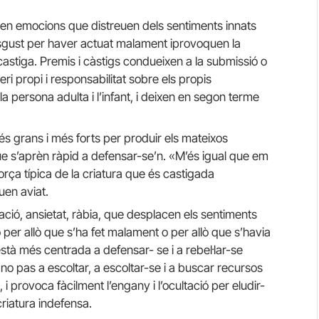
n emocions que distreuen dels sentiments innats
isgust per haver actuat malament iprovoquen la
castiga. Premis i càstigs condueixen a la submissió o
teri propi i responsabilitat sobre els propis
la persona adulta i l’infant, i deixen en segon terme
 grans i més forts per produir els mateixos
ue s’aprèn ràpid a defensar-se’n. «M’és igual que em
força típica de la criatura que és castigada
uen aviat.
ació, ansietat, ràbia, que desplacen els sentiments
ó per allò que s’ha fet malament o per allò que s’havia
està més centrada a defensar- se i a rebel·lar-se
e no pas a escoltar, a escoltar-se i a buscar recursos
i provoca fàcilment l’engany i l’ocultació per eludir-
 criatura indefensa.