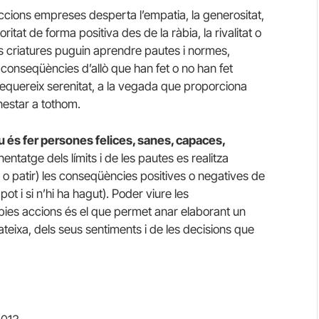
accions empreses desperta l’empatia, la generositat,
oritat de forma positiva des de la ràbia, la rivalitat o
s criatures puguin aprendre pautes i normes,
les conseqüències d’allò que han fet o no han fet
requereix serenitat, a la vegada que proporciona
nestar a tothom.
u és fer persones felices, sanes, capaces,
entatge dels límits i de les pautes es realitza
o patir) les conseqüències positives o negatives de
pot i si n’hi ha hagut). Poder viure les
pies accions és el que permet anar elaborant un
mateixa, dels seus sentiments i de les decisions que