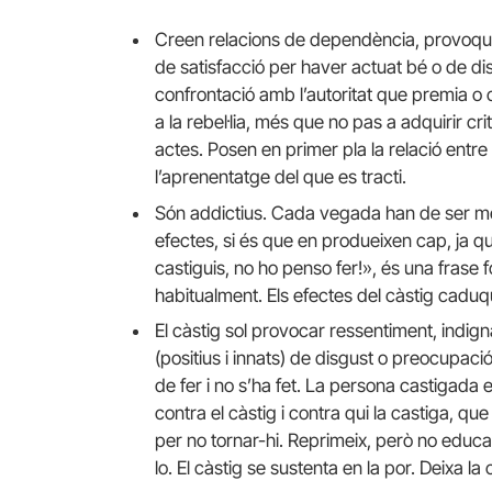
Creen relacions de dependència, provoque
de satisfacció per haver actuat bé o de d
confrontació amb l’autoritat que premia o 
a la rebel·lia, més que no pas a adquirir cri
actes. Posen en primer pla la relació entre 
l’aprenentatge del que es tracti.
Són addictius. Cada vegada han de ser més
efectes, si és que en produeixen cap, ja q
castiguis, no ho penso fer!», és una frase 
habitualment. Els efectes del càstig caduq
El càstig sol provocar ressentiment, indign
(positius i innats) de disgust o preocupaci
de fer i no s’ha fet. La persona castigada 
contra el càstig i contra qui la castiga, qu
per no tornar-hi. Reprimeix, però no educa, 
lo. El càstig se sustenta en la por. Deixa la