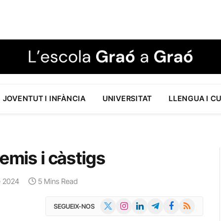
JOVENTUT I INFÀNCIA
UNIVERSITAT
LLENGUA I C
emis i càstigs
e 2024
5 Mins Read
X
Instagram
LinkedIn
Telegram
Facebook
RSS
SEGUEIX-NOS
(Twitter)