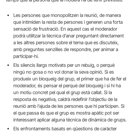
Les persones que monopolitzen la reunió, de manera
que intimiden la resta de persones i generen una forta
sensació de frustració. En aquest cas el moderador
podrà utilitzar la tècnica d’anar preguntant directament
a les altres persones sobre el tema que es discuteix,
amb preguntes senzilles de respondre, per animar a
participar-hi.
Els silencis llargs motivats per un rebuig, o perquè
ningú no gosa o no vol donar la seva opinió. Si es
produeix un bloqueig del grup, el primer que ha de fer el
moderador, és pensar el perquè del bloqueig i si hi ha
un motiu concret pel qual el grup està callat. Si la
resposta és negativa, caldrà redefinir l’objectiu de la
reunió amb l’ajuda de les persones que hi participen. Si
el que passa és que el grup es mostra apàtic pot ser
interessant aplicar alguna tècnica de dinàmica de grups.
Els enfrontaments basats en qüestions de caràcter