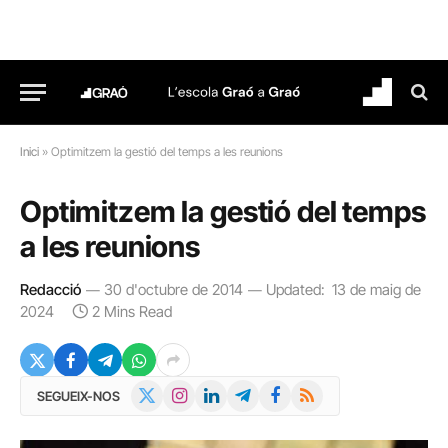
Inici
»
Optimitzem la gestió del temps a les reunions
Optimitzem la gestió del temps
a les reunions
Redacció
30 d'octubre de 2014
Updated:
13 de maig de
2024
2 Mins Read
X
Instagram
LinkedIn
Telegram
Facebook
RSS
SEGUEIX-NOS
(Twitter)