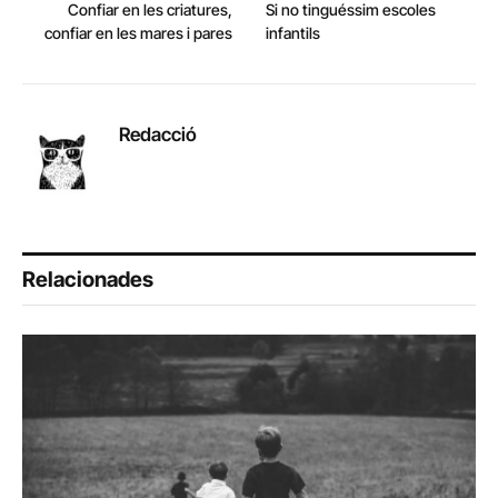
Confiar en les criatures,
Si no tinguéssim escoles
confiar en les mares i pares
infantils
Redacció
Relacionades