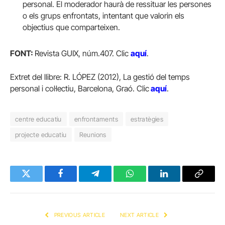
personal. El moderador haurà de ressituar les persones
o els grups enfrontats, intentant que valorin els
objectius que comparteixen.
FONT:
Revista GUIX, núm.407. Clic
aquí
.
Extret del llibre: R. LÓPEZ (2012), La gestió del temps
personal i col·lectiu, Barcelona, Graó. Clic
aquí
.
centre educatiu
enfrontaments
estratègies
projecte educatiu
Reunions
Twitter
Facebook
Telegram
WhatsApp
LinkedIn
Copy
Link
PREVIOUS ARTICLE
NEXT ARTICLE