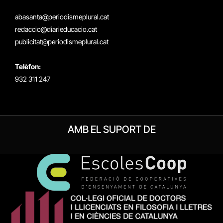
(Twitter)
abasanta@periodismeplural.cat
redaccio@diarieducacio.cat
publicitat@periodismeplural.cat
Telèfon:
932 311 247
AMB EL SUPORT DE