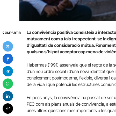
La convivència positiva consisteix a interac
COMPARTIR
mútuament com a tals i respectant-se la dignita
d’igualtat i de consideració mútua. Fonamenta
quals no s’hi pot acceptar cap mena de violèn
Habermas (1991) assenyala que el repte de la soc
d’un nou ordre social i d’una nova identitat que 
coneixement postmoderna, flexible, diversa i canvi
de la vida i que potenciï les estructures comu
En pocs anys, la convivència ha passat de ser u
PEC com als plans anuals de convivència, a es
unes altres qüestions més importants a les qua