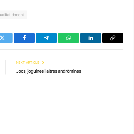
ualitat docent
Twitter
Facebook
Telegram
WhatsApp
LinkedIn
Copy
Link
NEXT ARTICLE
Jocs, joguines i altres andròmines