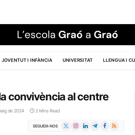
JOVENTUT I INFÀNCIA
UNIVERSITAT
LLENGUA I C
la convivència al centre
maig de 2024
2 Mins Read
X
Instagram
LinkedIn
Telegram
Facebook
RSS
SEGUEIX-NOS
(Twitter)