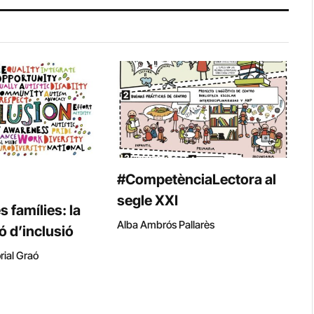
#CompetènciaLectora al
segle XXI
es famílies: la
Alba Ambrós Pallarès
çó d’inclusió
rial Graó