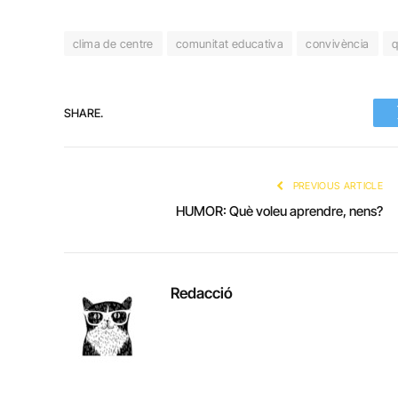
clima de centre
comunitat educativa
convivència
q
SHARE.
PREVIOUS ARTICLE
HUMOR: Què voleu aprendre, nens?
Redacció