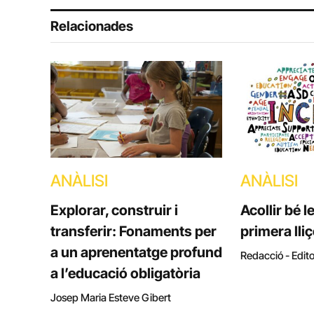
Relacionades
ANÀLISI
ANÀLISI
Explorar, construir i
Acollir bé l
transferir: Fonaments per
primera lli
a un aprenentatge profund
Redacció - Edito
a l’educació obligatòria
Josep Maria Esteve Gibert