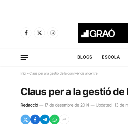
Facebook
X
Instagram
(Twitter)
BLOGS
ESCOLA
Inici
»
Claus per a la gestió de la convivència al centre
Claus per a la gestió de 
Redacció
17 de desembre de 2014
Updated:
13 de 