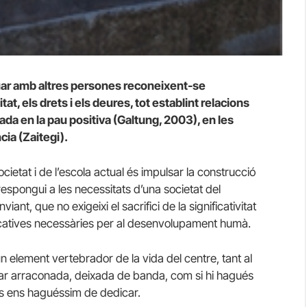
tuar amb altres persones reconeixent-se
t, els drets i els deures, tot establint relacions
da en la pau positiva (Galtung, 2003), en les
cia (Zaitegi).
ietat i de l’escola actual és impulsar la construcció
respongui a les necessitats d’una societat del
ant, que no exigeixi el sacrifici de la significativitat
nicatives necessàries per al desenvolupament humà.
n element vertebrador de la vida del centre, tant al
tar arraconada, deixada de banda, com si hi hagués
ls ens haguéssim de dedicar.