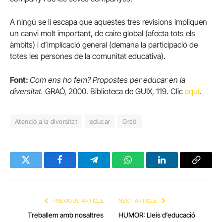
A ningú se li escapa que aquestes tres revisions impliquen
un canvi molt important, de caire global (afecta tots els
àmbits) i d’implicació general (demana la participació de
totes les persones de la comunitat educativa).
Font:
Com ens ho fem? Propostes per educar en la
diversitat.
GRAÓ, 2000.
Biblioteca de GUIX, 119. Clic
aquí
.
Atenció a la diversitat
educar
Graó
Twitter
Facebook
Telegram
WhatsApp
LinkedIn
Copy
Link
PREVIOUS ARTICLE
NEXT ARTICLE
Treballem amb nosaltres
HUMOR: Lleis d’educació