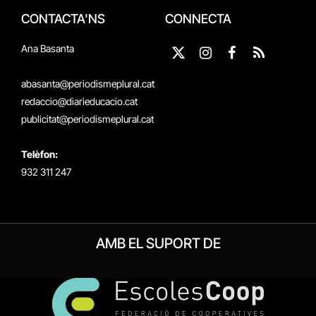
CONTACTA'NS
CONNECTA
Ana Basanta
X
Instagram
Facebook
RSS
(Twitter)
abasanta@periodismeplural.cat
redaccio@diarieducacio.cat
publicitat@periodismeplural.cat
Telèfon:
932 311 247
AMB EL SUPORT DE