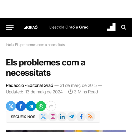
Inici
»
Els problemes com a necessitats
Els problemes com a
necessitats
Redacció - Editorial Graó
31 de març de 2015
Updated:
13 de maig de 2024
3 Mins Read
X
Instagram
LinkedIn
Telegram
Facebook
RSS
SEGUEIX-NOS
(Twitter)