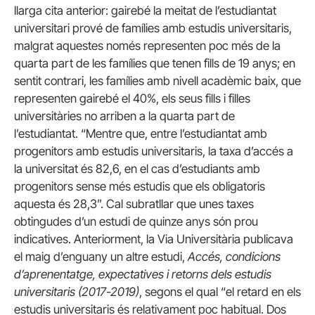
llarga cita anterior: gairebé la meitat de l’estudiantat
universitari prové de famílies amb estudis universitaris,
malgrat aquestes només representen poc més de la
quarta part de les famílies que tenen fills de 19 anys; en
sentit contrari, les famílies amb nivell acadèmic baix, que
representen gairebé el 40%, els seus fills i filles
universitàries no arriben a la quarta part de
l’estudiantat. “Mentre que, entre l’estudiantat amb
progenitors amb estudis universitaris, la taxa d’accés a
la universitat és 82,6, en el cas d’estudiants amb
progenitors sense més estudis que els obligatoris
aquesta és 28,3”. Cal subratllar que unes taxes
obtingudes d’un estudi de quinze anys són prou
indicatives. Anteriorment, la Via Universitària publicava
el maig d’enguany un altre estudi,
Accés, condicions
d’aprenentatge, expectatives i retorns dels estudis
universitaris (2017-2019)
, segons el qual “el retard en els
estudis universitaris és relativament poc habitual. Dos