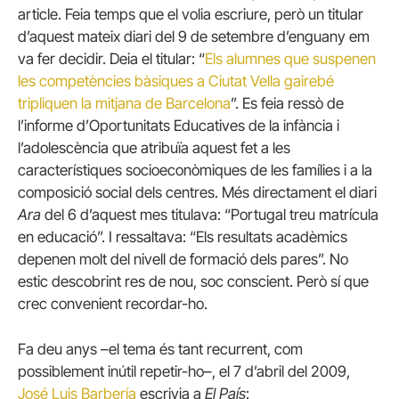
article. Feia temps que el volia escriure, però un titular
d’aquest mateix diari del 9 de setembre d’enguany em
va fer decidir. Deia el titular: “
Els alumnes que suspenen
les competències bàsiques a Ciutat Vella gairebé
tripliquen la mitjana de Barcelona
”. Es feia ressò de
l’informe d’Oportunitats Educatives de la infància i
l’adolescència que atribuïa aquest fet a les
característiques socioeconòmiques de les famílies i a la
composició social dels centres. Més directament el diari
Ara
del 6 d’aquest mes titulava: “Portugal treu matrícula
en educació”. I ressaltava: “Els resultats acadèmics
depenen molt del nivell de formació dels pares”. No
estic descobrint res de nou, soc conscient. Però sí que
crec convenient recordar-ho.
Fa deu anys –el tema és tant recurrent, com
possiblement inútil repetir-ho–, el 7 d’abril del 2009,
José Luis Barbería
escrivia a
El País
: