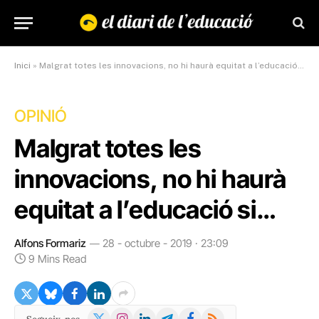
Inici
»
Malgrat totes les innovacions, no hi haurà equitat a l’educació si…
OPINIÓ
Malgrat totes les
innovacions, no hi haurà
equitat a l’educació si…
Alfons Formariz
28 - octubre - 2019 · 23:09
9 Mins Read
X
Instagram
LinkedIn
Telegram
Facebook
RSS