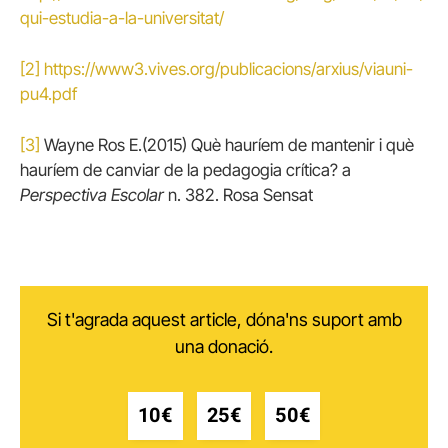
qui-estudia-a-la-universitat/
[2]
https://www3.vives.org/publicacions/arxius/viauni-
pu4.pdf
[3]
Wayne Ros E.(2015) Què hauríem de mantenir i què
hauríem de canviar de la pedagogia crítica? a
Perspectiva Escolar
n. 382. Rosa Sensat
Si t'agrada aquest article, dóna'ns suport amb
una donació.
10€
25€
50€