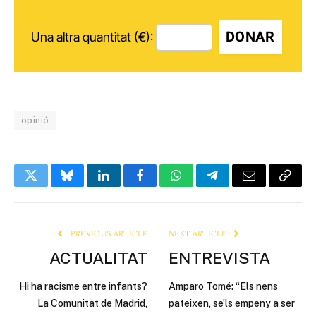
DONAR
Una altra quantitat (€):
opinió
Twitter
Bluesky
LinkedIn
Facebook
WhatsApp
Telegram
Email
Copy
Link
PREVIOUS ARTICLE
NEXT ARTICLE
ACTUALITAT
ENTREVISTA
Hi ha racisme entre infants?
Amparo Tomé: “Els nens
La Comunitat de Madrid,
pateixen, se’ls empeny a ser