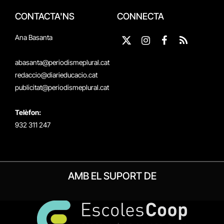
CONTACTA'NS
CONNECTA
Ana Basanta
X
Instagram
Facebook
RSS
(Twitter)
abasanta@periodismeplural.cat
redaccio@diarieducacio.cat
publicitat@periodismeplural.cat
Telèfon:
932 311 247
AMB EL SUPORT DE