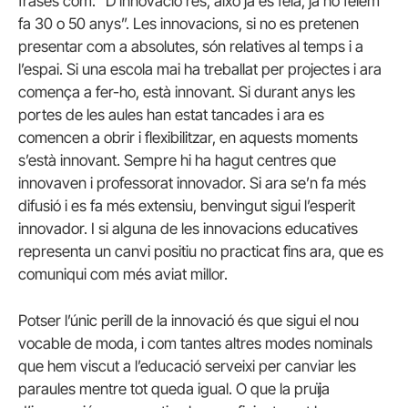
frases com: “D’innovació res, això ja es feia, ja ho fèiem
fa 30 o 50 anys”. Les innovacions, si no es pretenen
presentar com a absolutes, són relatives al temps i a
l’espai. Si una escola mai ha treballat per projectes i ara
comença a fer-ho, està innovant. Si durant anys les
portes de les aules han estat tancades i ara es
comencen a obrir i flexibilitzar, en aquests moments
s’està innovant. Sempre hi ha hagut centres que
innovaven i professorat innovador. Si ara se’n fa més
difusió i es fa més extensiu, benvingut sigui l’esperit
innovador. I si alguna de les innovacions educatives
representa un canvi positiu no practicat fins ara, que es
comuniqui com més aviat millor.
Potser l’únic perill de la innovació és que sigui el nou
vocable de moda, i com tantes altres modes nominals
que hem viscut a l’educació serveixi per canviar les
paraules mentre tot queda igual. O que la pruïja