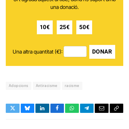
una donació.
10€
25€
50€
DONAR
Una altra quantitat (€):
Adopcions
Antiracisme
racisme
Twitter
Bluesky
LinkedIn
Facebook
WhatsApp
Telegram
Email
Copy
Link