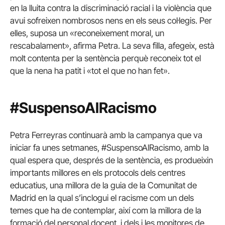
en la lluita contra la discriminació racial i la violència que
avui sofreixen nombrosos nens en els seus col·legis. Per
elles, suposa un «reconeixement moral, un
rescabalament», afirma Petra. La seva filla, afegeix, està
molt contenta per la sentència perquè reconeix tot el
que la nena ha patit i «tot el que no han fet».
#SuspensoAlRacismo
Petra Ferreyras continuarà amb la campanya que va
iniciar fa unes setmanes, #SuspensoAlRacismo, amb la
qual espera que, després de la sentència, es produeixin
importants millores en els protocols dels centres
educatius, una millora de la guia de la Comunitat de
Madrid en la qual s’inclogui el racisme com un dels
temes que ha de contemplar, així com la millora de la
formació del personal docent, i dels i les monitores de