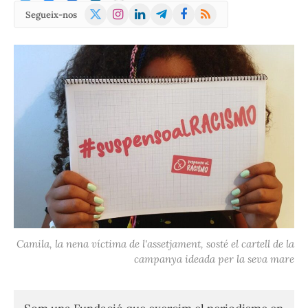
X
Instagram
LinkedIn
Telegram
Facebook
RSS
Segueix-nos
(Twitter)
Camila, la nena víctima de l'assetjament, sosté el cartell de la
campanya ideada per la seva mare