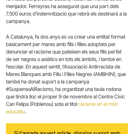
menjador. Ferreyras ha assegurat que una part dels
7.500 euros d’indemnització que rebrà els destinarà a la
campanya.
A Catalunya, fa dos anys es va crear una entitat format
bàsicament per mares amb fills i filles adoptats per
denunciar el racisme que pateixen els seus fills pel fet
de ser negres o asiàtics en tots els àmbits, i també en
l’escolar. En aquest sentit, l’Associació Antirracista de
Mares Blanques amb Fills i Filles Negres (AMBHIN), que
també ha donat suport a la campanya
#SuspensoAlRacismo, ha organitzat una taula rodona
que tindrà lloc el proper 9 de novembre al Centre Cívic
Can Felipa (Poblenou) sota el títol
racisme en el món
educatiu
.
Si t'agrada aquest article, dóna'ns suport amb