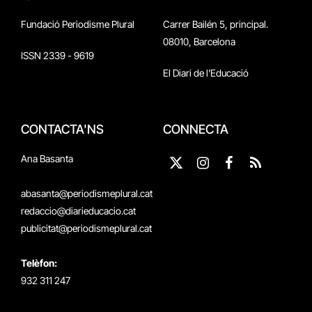
Fundació Periodisme Plural
Carrer Bailén 5, principal.
08010, Barcelona
ISSN 2339 - 9619
El Diari de l'Educació
CONTACTA'NS
CONNECTA
Ana Basanta
X
Instagram
Facebook
RSS
(Twitter)
abasanta@periodismeplural.cat
redaccio@diarieducacio.cat
publicitat@periodismeplural.cat
Telèfon:
932 311 247