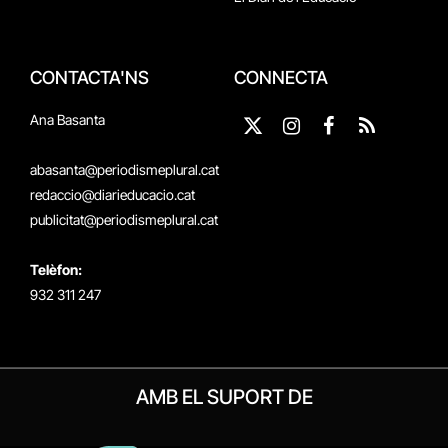
CONTACTA'NS
CONNECTA
Ana Basanta
X
Instagram
Facebook
RSS
(Twitter)
abasanta@periodismeplural.cat
redaccio@diarieducacio.cat
publicitat@periodismeplural.cat
Telèfon:
932 311 247
AMB EL SUPORT DE