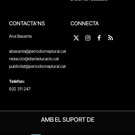
CONTACTA'NS
CONNECTA
Ana Basanta
X
Instagram
Facebook
RSS
(Twitter)
abasanta@periodismeplural.cat
redaccio@diarieducacio.cat
publicitat@periodismeplural.cat
Telèfon:
932 311 247
AMB EL SUPORT DE