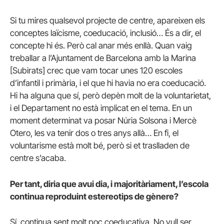
Si tu mires qualsevol projecte de centre, apareixen els
conceptes laïcisme, coeducació, inclusió… És a dir, el
concepte hi és. Però cal anar més enllà. Quan vaig
treballar a l’Ajuntament de Barcelona amb la Marina
[Subirats] crec que vam tocar unes 120 escoles
d’infantil i primària, i el que hi havia no era coeducació.
Hi ha alguna que sí, però depèn molt de la voluntarietat,
i el Departament no està implicat en el tema. En un
moment determinat va posar Núria Solsona i Mercè
Otero, les va tenir dos o tres anys allà… En fi, el
voluntarisme està molt bé, però si et traslladen de
centre s’acaba.
Per tant, diria que avui dia, i majoritàriament, l’escola
continua reproduint estereotips de gènere?
Sí, continua sent molt poc coeducativa. No vull ser