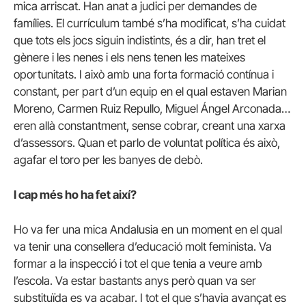
mica arriscat. Han anat a judici per demandes de
famílies. El currículum també s’ha modificat, s’ha cuidat
que tots els jocs siguin indistints, és a dir, han tret el
gènere i les nenes i els nens tenen les mateixes
oportunitats. I això amb una forta formació contínua i
constant, per part d’un equip en el qual estaven Marian
Moreno, Carmen Ruiz Repullo, Miguel Ángel Arconada…
eren allà constantment, sense cobrar, creant una xarxa
d’assessors. Quan et parlo de voluntat política és això,
agafar el toro per les banyes de debò.
I cap més ho ha fet així?
Ho va fer una mica Andalusia en un moment en el qual
va tenir una consellera d’educació molt feminista. Va
formar a la inspecció i tot el que tenia a veure amb
l’escola. Va estar bastants anys però quan va ser
substituïda es va acabar. I tot el que s’havia avançat es