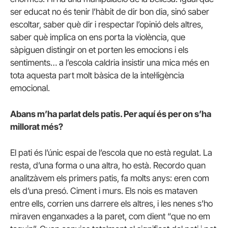
ser educat no és tenir l’hàbit de dir bon dia, sinó saber
escoltar, saber què dir i respectar l’opinió dels altres,
saber què implica on ens porta la violència, que
sàpiguen distingir on et porten les emocions i els
sentiments… a l’escola caldria insistir una mica més en
tota aquesta part molt bàsica de la intel·ligència
emocional.
Abans m’ha parlat dels patis. Per aquí és per on s’ha
millorat més?
El pati és l’únic espai de l’escola que no està regulat. La
resta, d’una forma o una altra, ho està. Recordo quan
analitzàvem els primers patis, fa molts anys: eren com
els d’una presó. Ciment i murs. Els nois es mataven
entre ells, corrien uns darrere els altres, i les nenes s’ho
miraven enganxades a la paret, com dient “que no em