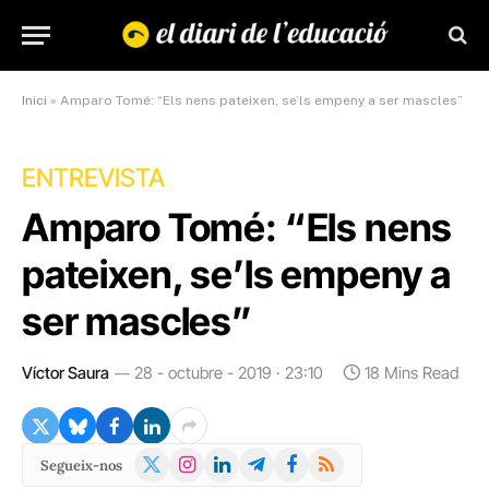
Inici
»
Amparo Tomé: “Els nens pateixen, se’ls empeny a ser mascles”
ENTREVISTA
Amparo Tomé: “Els nens
pateixen, se’ls empeny a
ser mascles”
Víctor Saura
28 - octubre - 2019 · 23:10
18 Mins Read
X
Instagram
LinkedIn
Telegram
Facebook
RSS
Segueix-nos
(Twitter)