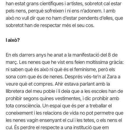
han estat grans científiques i artistes, sobretot cal estar
pels nens, perquè sofreixen i ni ens n’adonem. I amb
això no vull dir que no ham d’estar pendents d’elles, que
sobretot han de respectar més el seu cos.
I això?
En els darrers anys he anat a la manifestació del 8 de
març. Les nenes que he vist ens feien moltíssima gràcia:
ni saben què és això ni què és el feminisme, però els
sona com que és de nenes. Després vés-te’n al Zara a
veure què et compres. Ahir estava parlant amb la
llibretera del meu poble i li deia que a les escoles han de
prohibir segons quines vestimentes, i dic prohibir amb
tota consciència. Un espai que és per a treballar el
coneixement i les relacions de vida no pot permetre que
les nenes vagin ensenyant el cul i les tetes, o els nens el
cul. És perdre el respecte a una institució que em