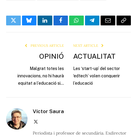
Twitter
Bluesky
LinkedIn
Facebook
WhatsApp
Telegram
Email
Copy
Link
PREVIOUS ARTICLE
NEXT ARTICLE
OPINIÓ
ACTUALITAT
Malgrat totes les
Les ‘start-up’ del sector
innovacions, no hi haurà
‘edtech’ volen conquerir
equitat a l’educació si…
l’educació
Víctor Saura
X
(Twitter)
Periodista i professor de secundària. Exdirector