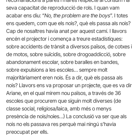
recomanacions a pares i mares respecte al consum i la
seva capacitat de reproducció de rols. I quan vam
acabar ens diu: “
No, the problem are the boys
”. I totes
ens quedem, com que els nois?, què els passa als nois?
Cap de nosaltres havia anat per aquest camí. I llavors
encén el projector i comença a treure estadístiques:
sobre accidents de trànsit a diversos països, de cotxes i
de motos, sobre suïcidis, sobre drogoaddicció, sobre
abandonament escolar, sobre baralles en bandes,
sobre expulsions a les escoles… sempre molt
majoritàriament eren nois. És a dir, què els passa als
nois? Llavors ens va proposar un projecte, que es va dir
Ariane, en el qual mirem nou països, a través de 36
escoles que procurem que siguin molt diverses (de
classe social, religiosa/laica, amb més o menys
presència de nois/noies…) La conclusió va ser que als
nois no els passava res perquè mai ningú s’havia
preocupat per ells.