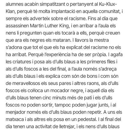
alumnes acabin simpatitzant o pertanyent al Ku-Klux-
Klan, perquè té molta implantació en aquella comunitat, i
sempre els adverteix sobre el racisme. Fins al dia que
assassinen Martin Luther King, i en arribar a l’aula els
nens li pregunten quan els tocarà a ells, perquè creuen
que ara els negres els mataran. I llavors la mestra
s’adona que tot el que els ha explicat del racisme no els
ha arribat. Perquè l’experiència ha de ser pròpia. I agafa
les criatures i posa als d’ulls blaus a les primeres files i
als d’ulls foscos a les del final, a l’aula només s’adreça
als d’ulls blaus i els explica com són de bons i com són
de meravellosos els seus pares i altres raons, als d’ulls
foscos els col·loca un mocador negre, i aquell dia els
d’ulls blaus tenen cinc minuts més de pati i els d’ulls
foscos no poden sortir, tampoc poden jugar junts, i al
menjador només els d’ulls blaus poden repetir. A uns els
matxaca i als altres els posa en un pedestal. I al final del
dia tenen una activitat de lletrejar, i els nens d’ulls blaus