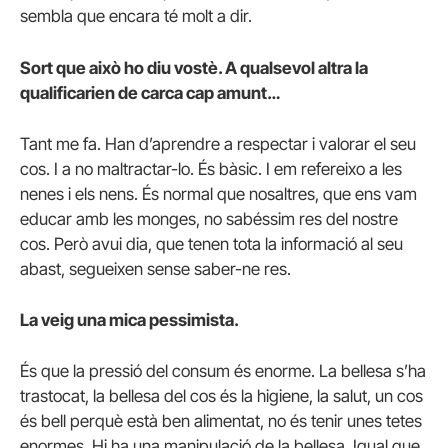
sembla que encara té molt a dir.
Sort que això ho diu vostè. A qualsevol altra la
qualificarien de carca cap amunt…
Tant me fa. Han d’aprendre a respectar i valorar el seu
cos. I a no maltractar-lo. És bàsic. I em refereixo a les
nenes i els nens. És normal que nosaltres, que ens vam
educar amb les monges, no sabéssim res del nostre
cos. Però avui dia, que tenen tota la informació al seu
abast, segueixen sense saber-ne res.
La veig una mica pessimista.
És que la pressió del consum és enorme. La bellesa s’ha
trastocat, la bellesa del cos és la higiene, la salut, un cos
és bell perquè està ben alimentat, no és tenir unes tetes
enormes. Hi ha una manipulació de la bellesa. Igual que