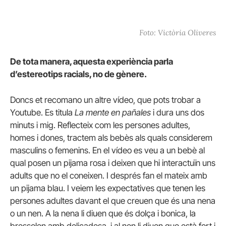
Foto: Victòria Oliveres
De tota manera, aquesta experiència parla
d’estereotips racials, no de gènere.
Doncs et recomano un altre vídeo, que pots trobar a
Youtube. Es titula
La mente en pañales
i dura uns dos
minuts i mig. Reflecteix com les persones adultes,
homes i dones, tractem als bebès als quals considerem
masculins o femenins. En el vídeo es veu a un bebè al
qual posen un pijama rosa i deixen que hi interactuïn uns
adults que no el coneixen. I després fan el mateix amb
un pijama blau. I veiem les expectatives que tenen les
persones adultes davant el que creuen que és una nena
o un nen. A la nena li diuen que és dolça i bonica, la
bressolen amb delicadesa, i al nen li diuen que està fort i