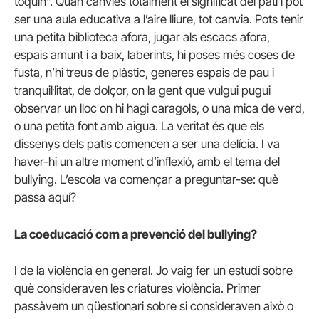
toquin”. Quan canvies totalment el significat del pati i pot
ser una aula educativa a l’aire lliure, tot canvia. Pots tenir
una petita biblioteca afora, jugar als escacs afora,
espais amunt i a baix, laberints, hi poses més coses de
fusta, n’hi treus de plàstic, generes espais de pau i
tranquil·litat, de dolçor, on la gent que vulgui pugui
observar un lloc on hi hagi caragols, o una mica de verd,
o una petita font amb aigua. La veritat és que els
dissenys dels patis comencen a ser una delícia. I va
haver-hi un altre moment d’inflexió, amb el tema del
bullying. L’escola va començar a preguntar-se: què
passa aquí?
La coeducació com a prevenció del bullying?
I de la violència en general. Jo vaig fer un estudi sobre
què consideraven les criatures violència. Primer
passàvem un qüestionari sobre si consideraven això o