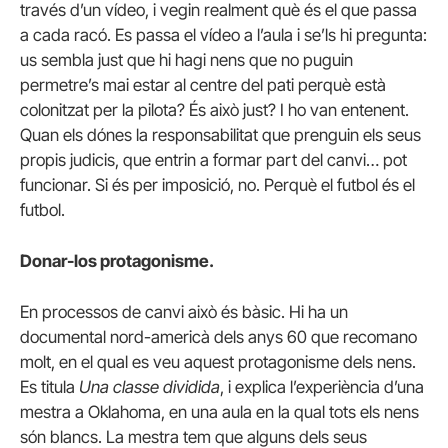
través d’un vídeo, i vegin realment què és el que passa
a cada racó. Es passa el vídeo a l’aula i se’ls hi pregunta:
us sembla just que hi hagi nens que no puguin
permetre’s mai estar al centre del pati perquè està
colonitzat per la pilota? És això just? I ho van entenent.
Quan els dónes la responsabilitat que prenguin els seus
propis judicis, que entrin a formar part del canvi… pot
funcionar. Si és per imposició, no. Perquè el futbol és el
futbol.
Donar-los protagonisme.
En processos de canvi això és bàsic. Hi ha un
documental nord-americà dels anys 60 que recomano
molt, en el qual es veu aquest protagonisme dels nens.
Es titula
Una classe dividida
, i explica l’experiència d’una
mestra a Oklahoma, en una aula en la qual tots els nens
són blancs. La mestra tem que alguns dels seus