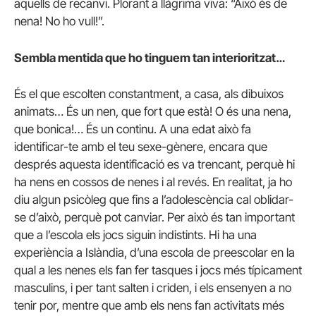
aquells de recanvi. Plorant a llàgrima viva: “Això és de
nena! No ho vull!”.
Sembla mentida que ho tinguem tan interioritzat…
És el que escolten constantment, a casa, als dibuixos
animats… És un nen, que fort que està! O és una nena,
que bonica!… És un continu. A una edat això fa
identificar-te amb el teu sexe-gènere, encara que
després aquesta identificació es va trencant, perquè hi
ha nens en cossos de nenes i al revés. En realitat, ja ho
diu algun psicòleg que fins a l’adolescència cal oblidar-
se d’això, perquè pot canviar. Per això és tan important
que a l’escola els jocs siguin indistints. Hi ha una
experiència a Islàndia, d’una escola de preescolar en la
qual a les nenes els fan fer tasques i jocs més típicament
masculins, i per tant salten i criden, i els ensenyen a no
tenir por, mentre que amb els nens fan activitats més