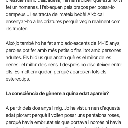
fet un homenàs, i l’aixequen pels braços per posar-lo
dempeus… I es tracta del mateix bebè! Això cal
ensenyar-ho a les criatures perquè vegin realment com
els tracten.
Això jo també ho he fet amb adolescents de 14-15 anys,
però es pot fer amb més petits o fins i tot amb persones
adultes. Els hi dius que anotin què és el millor de les
nenes i el millor dels nens. I després ho discuteixen entre
ells. És molt enriquidor, perquè apareixen tots els
estereotips.
La consciència de gènere a quina edat apareix?
A partir dels dos anys i mig. Jo he vist un nen d’aquesta
edat plorant perquè li volien posar uns pantalons roses,
perquè havia embrutat els que portava i només hi havia