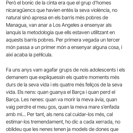
Però el bonic de la cinta era que el grup d’homes
nicaragüencs que havien entès la seva violència, no
natural sinó apresa en els barris més pobres de
Managua, van anar a Los Angeles a ensenyar als
ianquis la metodologia que ells estaven utilitzant en
aquests barris pobres. Per primera vegada un tercer
món passa a un primer món a ensenyar alguna cosa, i
així acaba la pel·lícula.
Fa uns anys vam agafar grups de nois adolescents i els
demanem que expliquessin els quatre moments més
durs de la seva vida i els quatre més feliços de la seva
vida. Els nens: quan guanya el Barça i quan perd el
Barça. Les nenes: quan va morir la meva àvia, quan
vaig perdre el meu gos, quan la meva mare s’enfada
amb mi… Per tant, als nens cal cuidar-los més, cal
estimar-los tremendament, ho dic a cada xerrada, no
oblideu que les nenes tenen ja models de dones que