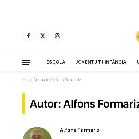
Facebook
X
Instagram
(Twitter)
ESCOLA
JOVENTUT I INFÀNCIA
Inici
»
Arxius de Alfons Formariz
Autor: Alfons Formari
Alfons Formariz