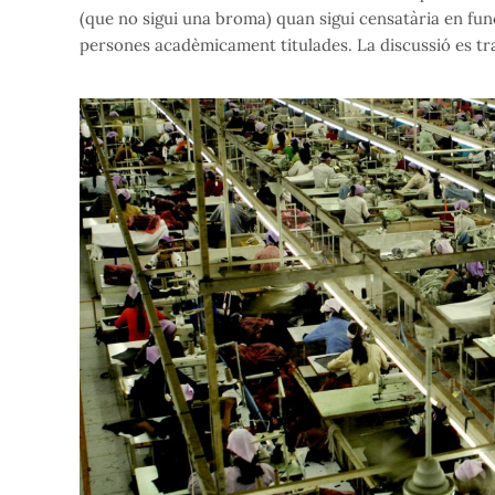
(que no sigui una broma) quan sigui censatària en func
persones acadèmicament titulades. La discussió es tra