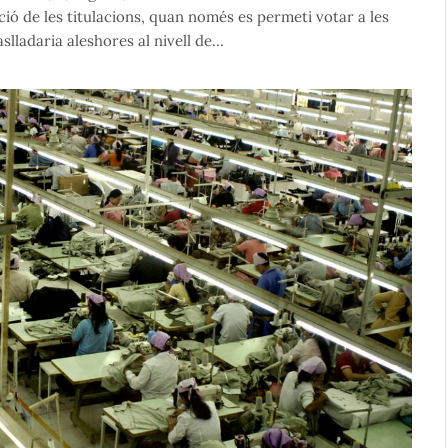
ió de les titulacions, quan només es permeti votar a les
slladaria aleshores al nivell de…