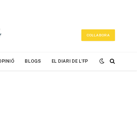
COL·LABORA
OPINIÓ
BLOGS
EL DIARI DE L’FP