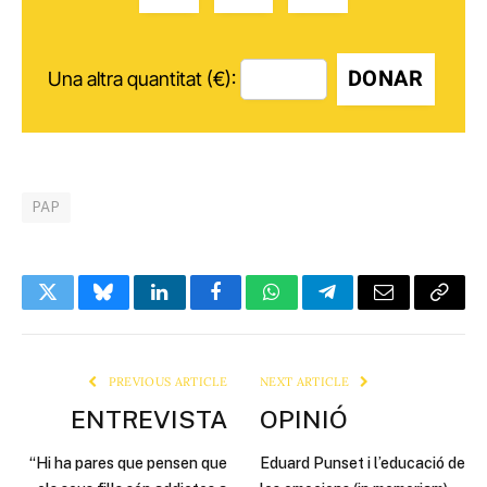
DONAR
Una altra quantitat (€):
PAP
Twitter
Bluesky
LinkedIn
Facebook
WhatsApp
Telegram
Email
Copy
Link
PREVIOUS ARTICLE
NEXT ARTICLE
ENTREVISTA
OPINIÓ
“Hi ha pares que pensen que
Eduard Punset i l’educació de