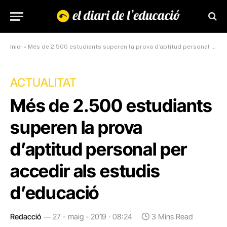
Inici
»
Més de 2.500 estudiants superen la prova d’aptitud personal per accedir als estudis d’educació
ACTUALITAT
Més de 2.500 estudiants
superen la prova
d’aptitud personal per
accedir als estudis
d’educació
Redacció
27 - maig - 2019 · 08:24
3 Mins Read