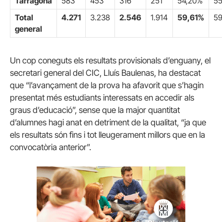
Tarragona
583
453
316
251
54,20%
5
Total
4.271
3.238
2.546
1.914
59,61%
59
general
Un cop coneguts els resultats provisionals d’enguany, el
secretari general del CIC, Lluís Baulenas, ha destacat
que “l’avançament de la prova ha afavorit que s’hagin
presentat més estudiants interessats en accedir als
graus d’educació”, sense que la major quantitat
d’alumnes hagi anat en detriment de la qualitat, “ja que
els resultats són fins i tot lleugerament millors que en la
convocatòria anterior”.