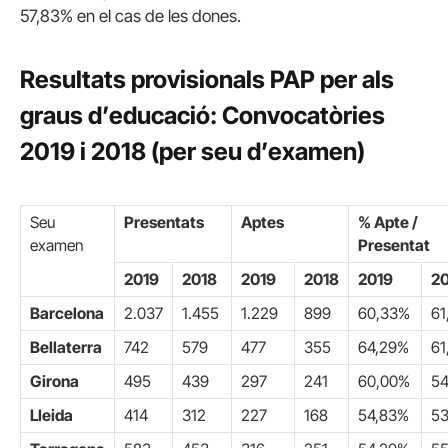
57,83% en el cas de les dones.
Resultats provisionals PAP per als
graus d’educació: Convocatòries
2019 i 2018 (per seu d’examen)
Seu
Presentats
Aptes
% Apte /
examen
Presentat
2019
2018
2019
2018
2019
2
Barcelona
2.037
1.455
1.229
899
60,33%
61
Bellaterra
742
579
477
355
64,29%
61
Girona
495
439
297
241
60,00%
54
Lleida
414
312
227
168
54,83%
5