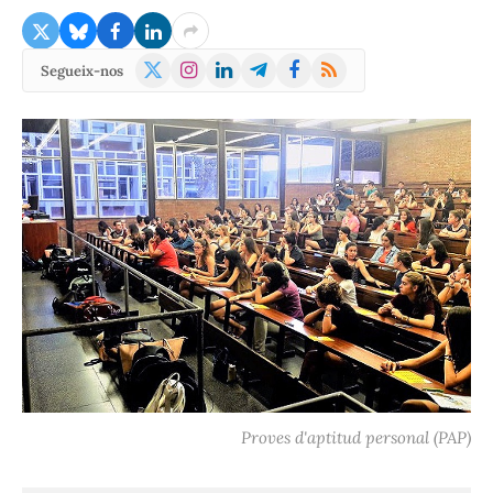
X
Instagram
LinkedIn
Telegram
Facebook
RSS
Segueix-nos
(Twitter)
Proves d'aptitud personal (PAP)