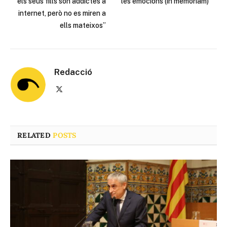
els seus fills són addictes a
les emocions (in memoriam)
internet, però no es miren a
ells mateixos”
Redacció
X
(Twitter)
RELATED
POSTS