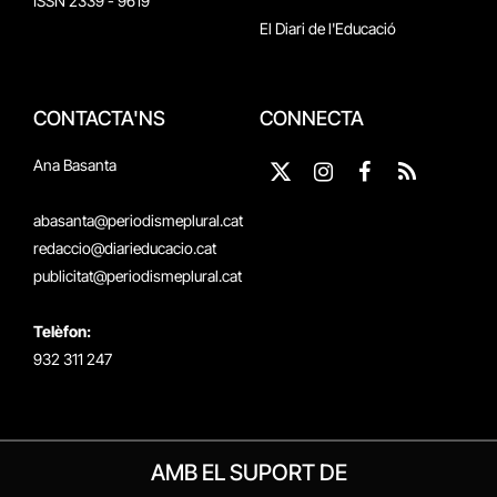
ISSN 2339 - 9619
El Diari de l'Educació
CONTACTA'NS
CONNECTA
Ana Basanta
X
Instagram
Facebook
RSS
(Twitter)
abasanta@periodismeplural.cat
redaccio@diarieducacio.cat
publicitat@periodismeplural.cat
Telèfon:
932 311 247
AMB EL SUPORT DE