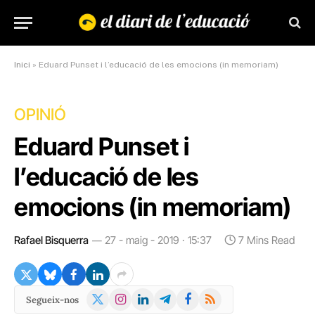
Inici
»
Eduard Punset i l’educació de les emocions (in memoriam)
OPINIÓ
Eduard Punset i
l’educació de les
emocions (in memoriam)
Rafael Bisquerra
27 - maig - 2019 · 15:37
7 Mins Read
X
Instagram
LinkedIn
Telegram
Facebook
RSS
Segueix-nos
(Twitter)