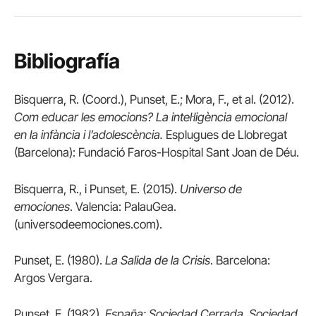
Bibliografía
Bisquerra, R. (Coord.), Punset, E.; Mora, F., et al. (2012).
Com educar les emocions? La intel·ligència emocional
en la infància i l’adolescència.
Esplugues de Llobregat
(Barcelona): Fundació Faros-Hospital Sant Joan de Déu.
Bisquerra, R., i Punset, E. (2015).
Universo de
emociones
. Valencia: PalauGea.
(universodeemociones.com).
Punset, E. (1980).
La Salida de la Crisis
. Barcelona:
Argos Vergara.
Punset, E. (1982).
España: Sociedad Cerrada, Sociedad