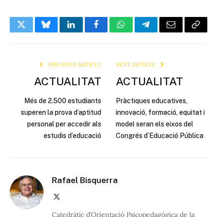
Twitter
Bluesky
LinkedIn
Facebook
WhatsApp
Telegram
Email
Copy
Link
PREVIOUS ARTICLE
NEXT ARTICLE
ACTUALITAT
ACTUALITAT
Més de 2.500 estudiants
Pràctiques educatives,
superen la prova d’aptitud
innovació, formació, equitat i
personal per accedir als
model seran els eixos del
estudis d’educació
Congrés d’Educació Pública
Rafael Bisquerra
X
(Twitter)
Catedràtic d’Orientació Psicopedagògica de la