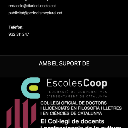
redaccio@diarieducacio.cat
publicitat@periodismeplural.cat
Telèfon:
932 311 247
AMB EL SUPORT DE