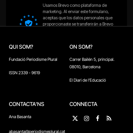
QUI SOM?
ON SOM?
Fundació Periodisme Plural
Carrer Bailén 5, principal.
08010, Barcelona
ISSN 2339 - 9619
El Diari de l'Educació
CONTACTA'NS
CONNECTA
Ana Basanta
X
Instagram
Facebook
RSS
(Twitter)
abasanta@periodismeplural.cat