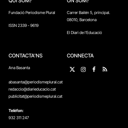
QUI SOM?
ON SOM?
Fundació Periodisme Plural
Carrer Bailén 5, principal.
08010, Barcelona
ISSN 2339 - 9619
El Diari de l'Educació
CONTACTA'NS
CONNECTA
Ana Basanta
X
Instagram
Facebook
RSS
(Twitter)
abasanta@periodismeplural.cat
redaccio@diarieducacio.cat
publicitat@periodismeplural.cat
Telèfon:
932 311 247