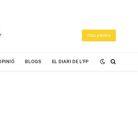
COL·LABORA
OPINIÓ
BLOGS
EL DIARI DE L’FP