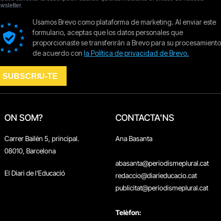
ON SOM?
CONTACTA'NS
Carrer Bailén 5, principal.
Ana Basanta
08010, Barcelona
abasanta@periodismeplural.cat
El Diari de l'Educació
redaccio@diarieducacio.cat
publicitat@periodismeplural.cat
Telèfon: