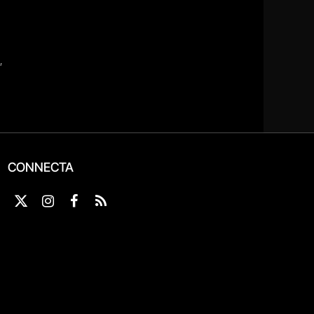
CONNECTA
X
Instagram
Facebook
RSS
(Twitter)