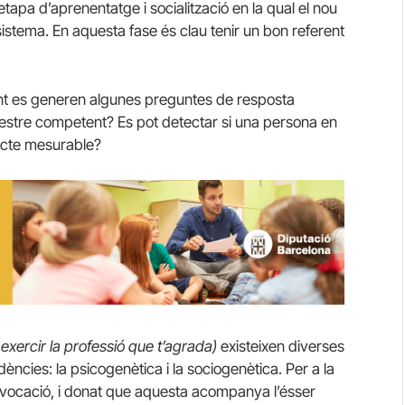
 etapa d’aprenentatge i socialització en la qual el nou
istema. En aquesta fase és clau tenir un bon referent
cent es generen algunes preguntes de resposta
mestre competent? Es pot detectar si una persona en
ecte mesurable?
a exercir la professió que t’agrada)
existeixen diverses
ncies: la psicogenètica i la sociogenètica. Per a la
la vocació, i donat que aquesta acompanya l’ésser