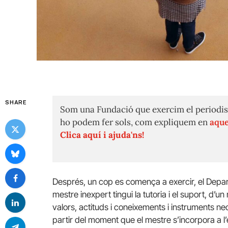
SHARE
Som una Fundació que exercim el periodis
ho podem fer sols, com expliquem en
aque
Clica aquí i ajuda'ns!
Després, un cop es comença a exercir, el Depar
mestre inexpert tingui la tutoria i el suport, d’u
valors, actituds i coneixements i instruments nec
partir del moment que el mestre s’incorpora a l