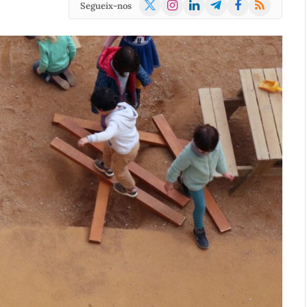
X
Instagram
LinkedIn
Telegram
Facebook
RSS
Segueix-nos
(Twitter)