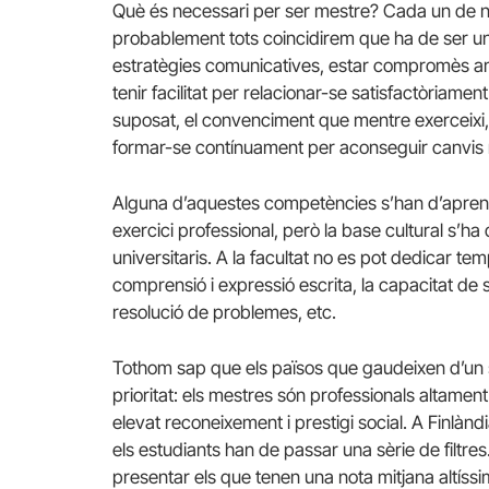
Què és necessari per ser mestre? Cada un de no
probablement tots coincidirem que ha de ser un
estratègies comunicatives, estar compromès amb e
tenir facilitat per relacionar-se satisfactòriame
suposat, el convenciment que mentre exerceixi,
formar-se contínuament per aconseguir canvis r
Alguna d’aquestes competències s’han d’aprendre
exercici professional, però la base cultural s’ha
universitaris. A la facultat no es pot dedicar 
comprensió i expressió escrita, la capacitat de sín
resolució de problemes, etc.
Tothom sap que els països que gaudeixen d’un 
prioritat: els mestres són professionals altame
elevat reconeixement i prestigi social. A Finlànd
els estudiants han de passar una sèrie de filtres
presentar els que tenen una nota mitjana altíssima