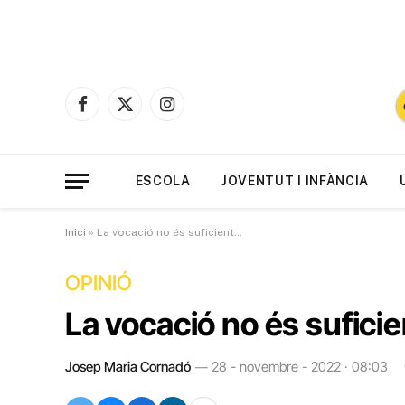
Facebook
X
Instagram
(Twitter)
ESCOLA
JOVENTUT I INFÀNCIA
Inici
»
La vocació no és suficient…
OPINIÓ
La vocació no és sufici
Josep Maria Cornadó
28 - novembre - 2022 · 08:03