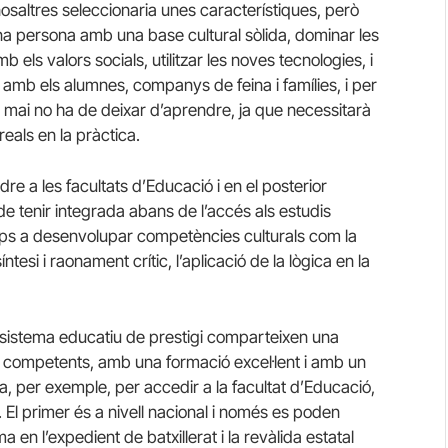
saltres seleccionaria unes característiques, però
a persona amb una base cultural sòlida, dominar les
ls valors socials, utilitzar les noves tecnologies, i
nt amb els alumnes, companys de feina i famílies, i per
 mai no ha de deixar d’aprendre, ja que necessitarà
eals en la pràctica.
 a les facultats d’Educació i en el posterior
 de tenir integrada abans de l’accés als estudis
temps a desenvolupar competències culturals com la
tesi i raonament crític, l’aplicació de la lògica en la
sistema educatiu de prestigi comparteixen una
nt competents, amb una formació excel·lent i amb un
ia, per exemple, per accedir a la facultat d’Educació,
. El primer és a nivell nacional i només es poden
 en l’expedient de batxillerat i la revàlida estatal