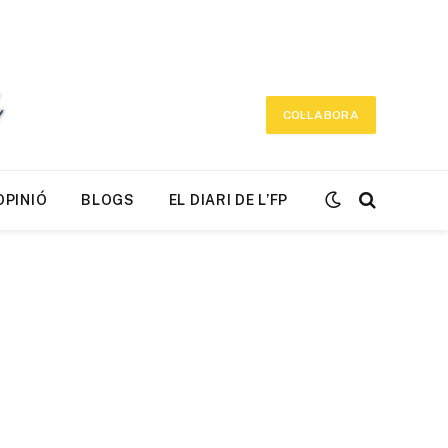
COL·LABORA
OPINIÓ
BLOGS
EL DIARI DE L’FP