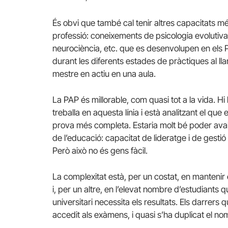
És obvi que també cal tenir altres capacitats 
professió: coneixements de psicologia evolutiva
neurociència, etc. que es desenvolupen en els Pl
durant les diferents estades de pràctiques al ll
mestre en actiu en una aula.
La PAP és millorable, com quasi tot a la vida. H
treballa en aquesta línia i està analitzant el que 
prova més completa. Estaria molt bé poder aval
de l’educació: capacitat de lideratge i de gesti
Però això no és gens fàcil.
La complexitat està, per un costat, en mantenir el
i, per un altre, en l’elevat nombre d’estudiants
universitari necessita els resultats. Els darrers
accedit als exàmens, i quasi s’ha duplicat el n