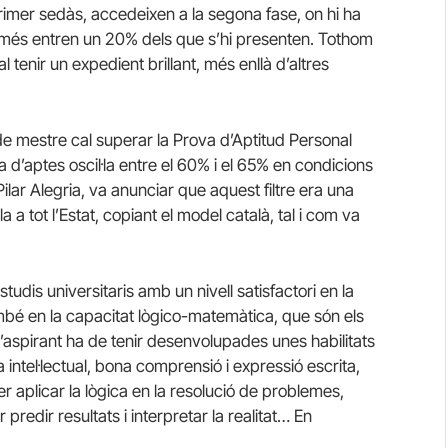
rimer sedàs, accedeixen a la segona fase, on hi ha
omés entren un 20% dels que s’hi presenten. Tothom
 tenir un expedient brillant, més enllà d’altres
de mestre cal superar la Prova d’Aptitud Personal
d’aptes oscil·la entre el 60% i el 65% en condicions
ilar Alegria, va anunciar que aquest filtre era una
a a tot l’Estat, copiant el model català, tal i com va
tudis universitaris amb un nivell satisfactori en la
ambé en la capacitat lògico-matemàtica, que són els
l’aspirant ha de tenir desenvolupades unes habilitats
intel·lectual, bona comprensió i expressió escrita,
per aplicar la lògica en la resolució de problemes,
 predir resultats i interpretar la realitat… En