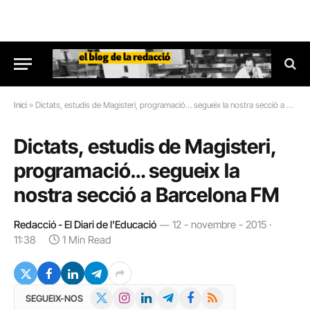
Inici
»
Dictats, estudis de Magisteri, programació… segueix la nostra secció a Barcelona FM
Dictats, estudis de Magisteri,
programació… segueix la
nostra secció a Barcelona FM
Redacció - El Diari de l'Educació
12 - novembre - 2015 ·
11:38
1 Min Read
X
Instagram
LinkedIn
Telegram
Facebook
RSS
SEGUEIX-NOS
(Twitter)