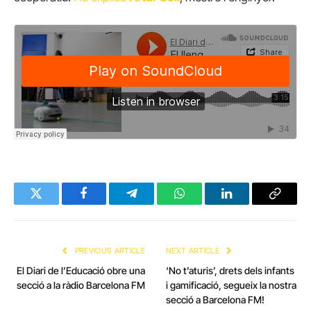
Twitter
Facebook
Telegram
WhatsApp
LinkedIn
Copy
Link
PREVIOUS ARTICLE
NEXT ARTICLE
El Diari de l’Educació obre una
‘No t’aturis’, drets dels infants
secció a la ràdio Barcelona FM
i gamificació, segueix la nostra
secció a Barcelona FM!