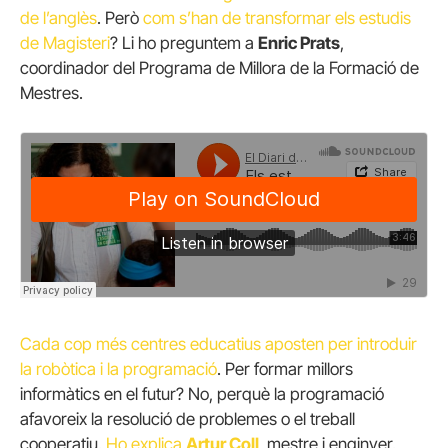
de l’anglès
. Però
com s’han de transformar els estudis
de Magisteri
? Li ho preguntem a
Enric Prats
,
coordinador del Programa de Millora de la Formació de
Mestres.
Cada cop més centres educatius aposten per introduir
la robòtica i la programació
. Per formar millors
informàtics en el futur? No, perquè la programació
afavoreix la resolució de problemes o el treball
cooperatiu.
Ho explica
Artur Coll
, mestre i enginyer.