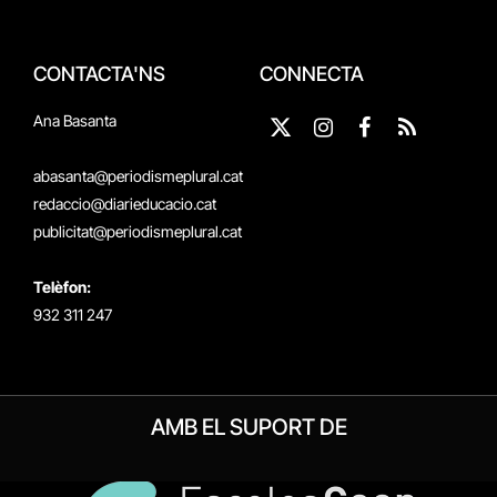
CONTACTA'NS
CONNECTA
Ana Basanta
X
Instagram
Facebook
RSS
(Twitter)
abasanta@periodismeplural.cat
redaccio@diarieducacio.cat
publicitat@periodismeplural.cat
Telèfon:
932 311 247
AMB EL SUPORT DE