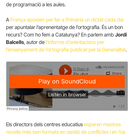
de programació a les aules.
A
França aposten per fer a Primària un dictat cada dia
per apuntalar l’aprenentatge de l’ortografia. És un bon
recurs? Com ho fem a Catalunya? En parlem amb
Jordi
Balcells
, autor de
l’informe d’orientacions per
l’ensenyament de l’ortografia publicat per la Generalitat
.
Els directors dels centres educatius
esperen mestres
novells més ben formats en gestió de conflictes i en l’ús