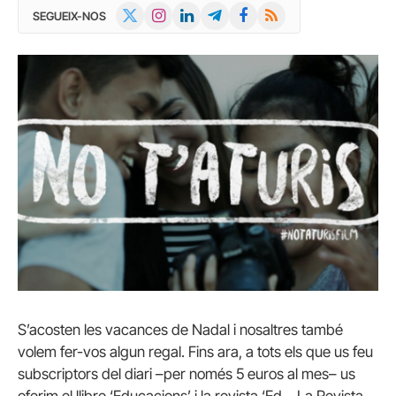
X
Instagram
LinkedIn
Telegram
Facebook
RSS
SEGUEIX-NOS
(Twitter)
S’acosten les vacances de Nadal i nosaltres també
volem fer-vos algun regal. Fins ara, a tots els que us feu
subscriptors del diari –per només 5 euros al mes– us
oferim el llibre ‘Educacions’ i la revista ‘Ed – La Revista