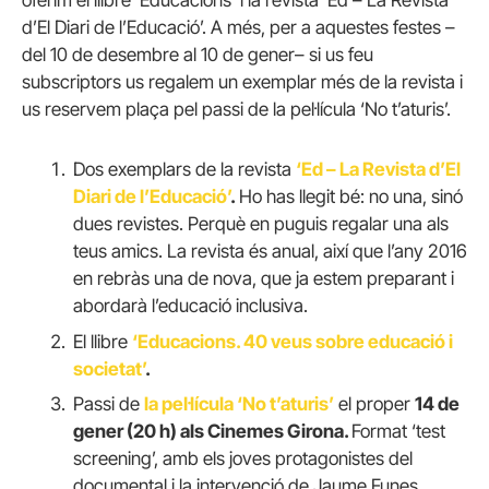
d’El Diari de l’Educació’. A més, per a aquestes festes –
del 10 de desembre al 10 de gener– si us feu
subscriptors us regalem un exemplar més de la revista i
us reservem plaça pel passi de la pel·lícula ‘No t’aturis’.
Dos exemplars de la revista
‘Ed – La Revista d’El
Diari de l’Educació’
.
Ho has llegit bé: no una, sinó
dues revistes. Perquè en puguis regalar una als
teus amics. La revista és anual, així que l’any 2016
en rebràs una de nova, que ja estem preparant i
abordarà l’educació inclusiva.
El llibre
‘Educacions. 40 veus sobre educació i
societat’
.
Passi de
la pel·lícula ‘No t’aturis’
el proper
14 de
gener (20 h) als Cinemes Girona.
Format ‘test
screening’, amb els joves protagonistes del
documental i la intervenció de Jaume Funes.