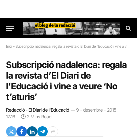
Inici
»
Subscripció nadalenca: regala la revista d’El Diari de l’Educació i vine a veure ‘No t’aturis’
Subscripció nadalenca: regala
la revista d’El Diari de
l’Educació i vine a veure ‘No
t’aturis’
Redacció - El Diari de l'Educació
9 - desembre - 2015 ·
17:16
2 Mins Read