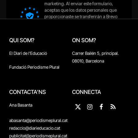
QUI SOM?
ON SOM?
El Diari de l'Educació
Carrer Bailén 5, principal.
08010, Barcelona
Fundació Periodisme Plural
CONTACTA'NS
CONNECTA
Ana Basanta
X
Instagram
Facebook
RSS
(Twitter)
abasanta@periodismeplural.cat
redaccio@diarieducacio.cat
publicitat@periodismeplural.cat