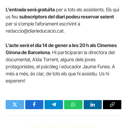
L’entrada serà gratuïta
per a tots els assistents. Els qui
us feu
subscriptors del diari podeu reservar seient
per si s’omple l’aforament escrivint a
redaccio@diarieducacio.cat.
L’acte serà el dia 14 de gener a les 20 h als Cinemes
Girona de Barcelona
. Hi participaran la directora del
documental, Aïda Torrent, alguns dels joves
protagonistes, el psicòleg i educador Jaume Funes. A
més a més, és clar, de tots els que hi assistiu. Us hi
esperem!
Twitter
Facebook
Telegram
WhatsApp
LinkedIn
Copy
Link