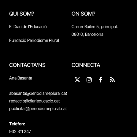
QUI SOM?
ON SOM?
El Diari de l'Educació
Carrer Bailén 5, principal.
08010, Barcelona
Fundació Periodisme Plural
CONTACTA'NS
CONNECTA
Ana Basanta
X
Instagram
Facebook
RSS
(Twitter)
abasanta@periodismeplural.cat
redaccio@diarieducacio.cat
publicitat@periodismeplural.cat
Telèfon:
932 311 247