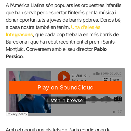
A l’Amèrica Llatina són populars les orquestres infantils
que han servit per despertar l’interès per la música i
donar oportunitats a joves de barris pobres. Doncs bé,
a casa nostra també en tenim.
Una d’elles és
Integrasons
, que cada cop treballa en més barris de
Barcelona i que ha rebut recentment el premi Sants-
Montjuïc. Conversem amb el seu director
Pablo
Persico
.
Amb el neguit que els fets de París condicionen la