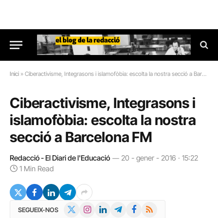
Inici
»
Ciberactivisme, Integrasons i islamofòbia: escolta la nostra secció a Barcelona FM
Ciberactivisme, Integrasons i
islamofòbia: escolta la nostra
secció a Barcelona FM
Redacció - El Diari de l'Educació
20 - gener - 2016 · 15:22
1 Min Read
X
Instagram
LinkedIn
Telegram
Facebook
RSS
SEGUEIX-NOS
(Twitter)