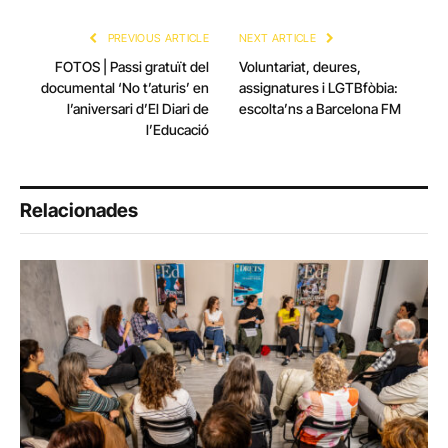
Link
PREVIOUS ARTICLE
NEXT ARTICLE
FOTOS | Passi gratuït del
Voluntariat, deures,
documental ‘No t’aturis’ en
assignatures i LGTBfòbia:
l’aniversari d’El Diari de
escolta’ns a Barcelona FM
l’Educació
Relacionades