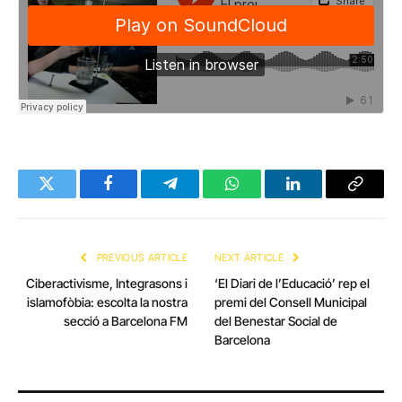
Twitter
Facebook
Telegram
WhatsApp
LinkedIn
Copy
Link
PREVIOUS ARTICLE
NEXT ARTICLE
Ciberactivisme, Integrasons i
‘El Diari de l’Educació’ rep el
islamofòbia: escolta la nostra
premi del Consell Municipal
secció a Barcelona FM
del Benestar Social de
Barcelona