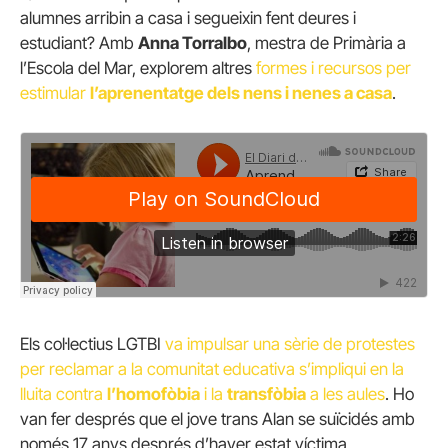
alumnes arribin a casa i segueixin fent deures i
estudiant? Amb
Anna Torralbo
, mestra de Primària a
l’Escola del Mar, explorem altres
formes i recursos per
estimular
l’aprenentatge dels nens i nenes a casa
.
Els col·lectius LGTBI
va impulsar una sèrie de protestes
per reclamar a la comunitat educativa s’impliqui en la
lluita contra
l’homofòbia
i la
transfòbia
a les aules
. Ho
van fer després que el jove trans Alan se suïcidés amb
només 17 anys després d’haver estat víctima