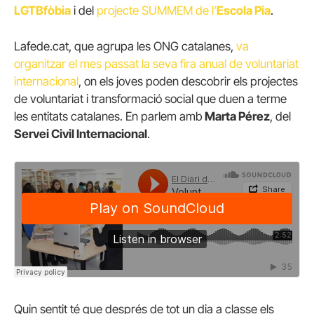
LGTBfòbia
i del
projecte SUMMEM de l’
Escola Pia
.
Lafede.cat, que agrupa les ONG catalanes,
va
organitzar el mes passat la seva fira anual de voluntariat
internacional
, on els joves poden descobrir els projectes
de voluntariat i transformació social que duen a terme
les entitats catalanes. En parlem amb
Marta Pérez
, del
Servei Civil Internacional
.
Quin sentit té que després de tot un dia a classe els