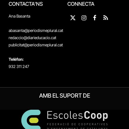
CONTACTA'NS
CONNECTA
Ana Basanta
X
Instagram
Facebook
RSS
(Twitter)
abasanta@periodismeplural.cat
redaccio@diarieducacio.cat
publicitat@periodismeplural.cat
Telèfon:
932 311 247
AMB EL SUPORT DE