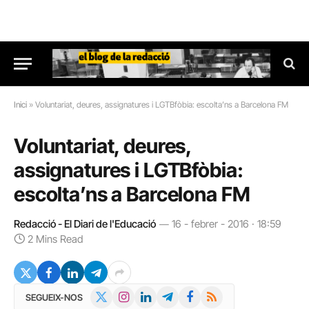
Inici
»
Voluntariat, deures, assignatures i LGTBfòbia: escolta’ns a Barcelona FM
Voluntariat, deures,
assignatures i LGTBfòbia:
escolta’ns a Barcelona FM
Redacció - El Diari de l'Educació
16 - febrer - 2016 · 18:59
2 Mins Read
X
Instagram
LinkedIn
Telegram
Facebook
RSS
SEGUEIX-NOS
(Twitter)