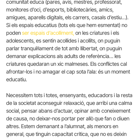
comunitat educa (pares, avis, mestres, professorat,
monitores d’oci, d’esports, bibliotecàries, amics,
amigues, aparells digitals, els carrers, casals d’estiu…).
Si els espais educatius (tots els que hem esmentat) no
poden
ser espais d’acolliment,
on les criatures i els
adolescents, es sentin acollides i acollits, on puguin
parlar tranquil·lament de tot amb llibertat, on puguin
demanar explicacions als adults de referència… les
criatures quedaran un xic malmeses. Els conflictes cal
afrontar-los i no amagar el cap sota l’ala: és un moment
educatiu.
Necessitem tots i totes, ensenyants, educadors i la resta
de la societat aconseguir relaxació, que arribi una calma
social, pensar abans d’actuar, opinar amb coneixement
de causa, no deixar-nos portar per allò que fan o diuen
altres. Estem demanant a l’alumnat, als menors en
general, que tinguin capacitat crítica, que no es deixin