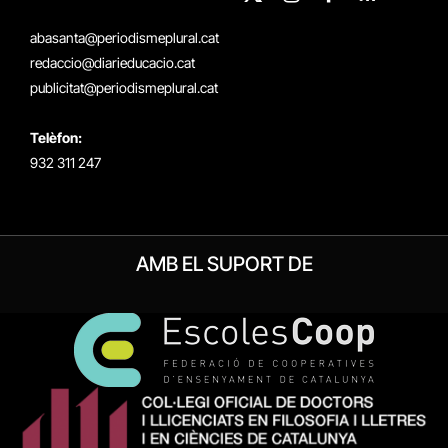
X
Instagram
Facebook
RSS
(Twitter)
abasanta@periodismeplural.cat
redaccio@diarieducacio.cat
publicitat@periodismeplural.cat
Telèfon:
932 311 247
AMB EL SUPORT DE